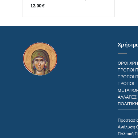
12.00
€
Χρήσιμ
ΟΡΟΙ ΧΡ
ΤΡΟΠΟΙ 
ΤΡΟΠΟΙ 
ΤΡΟΠ
ΜΕΤΑΦΟΡ
ΑΛΛΑΓΕΣ
ΠΟΛΙΤΙΚ
Προστασί
Aνάλυση 
Πολιτική 