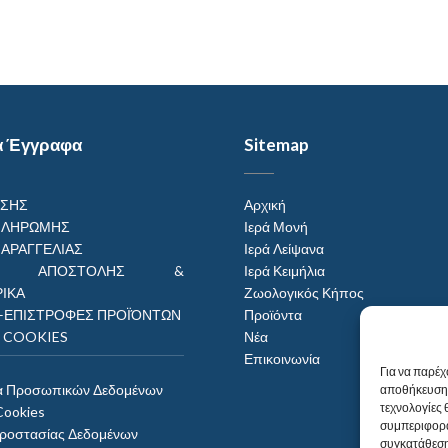
α Έγγραφα
Sitemap
ΗΣΗΣ
Αρχική
ΠΛΗΡΩΜΗΣ
Ιερά Μονή
ΠΑΡΑΓΓΕΛΙΑΣ
Ιερά Λείψανα
ΟΙ ΑΠΟΣΤΟΛΗΣ &
Ιερά Κειμήλια
ΙΚΑ
Ζωολογικός Κήπος
–ΕΠΙΣΤΡΟΦΕΣ ΠΡΟΪΌΝΤΩΝ
Προϊόντα
Η COOKIES
Νέα
Επικοινωνία
Για να παρέχ
α Προσωπικών Δεδομένων
αποθήκευση 
τεχνολογίες
Cookies
συμπεριφορά
Προστασίας Δεδομένων
συγκατάθεση