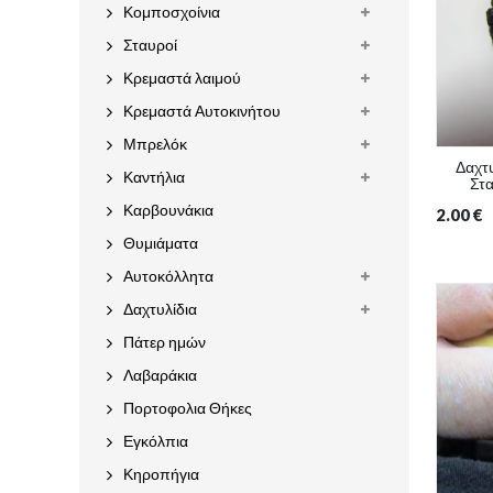
Κομποσχοίνια
Σταυροί
Κρεμαστά λαιμού
Κρεμαστά Αυτοκινήτου
Μπρελόκ
Δαχτυ
Καντήλια
Στα
Καρβουνάκια
2.00
€
Θυμιάματα
Αυτοκόλλητα
Δαχτυλίδια
Πάτερ ημών
Λαβαράκια
Πορτοφολια Θήκες
Εγκόλπια
Κηροπήγια