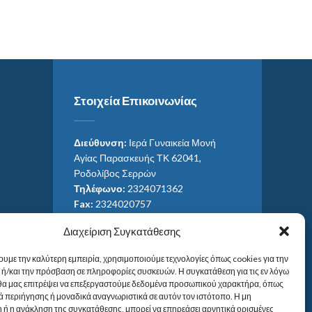
Στοιχεία Επικοινωνίας
Διεύθυνση:
Ιερά Γυναικεία Μονή
Αγίας Παρασκευής ΤΚ 62041,
Ροδολίβος Σερρών
Τηλέφωνο:
2324071362
Fax:
2324020757
Email:
ag_paras@otenet.gr
Διαχείριση Συγκατάθεσης
Email:
info@im-agparaskevis.gr
Ώρες επισκέψεων:
ουμε την καλύτερη εμπειρία, χρησιμοποιούμε τεχνολογίες όπως cookies για την
Από ανατολή έως και δύση του ηλίου.
ή/και την πρόσβαση σε πληροφορίες συσκευών. Η συγκατάθεση για τις εν λόγω
 θα μας επιτρέψει να επεξεργαστούμε δεδομένα προσωπικού χαρακτήρα, όπως
 περιήγησης ή μοναδικά αναγνωριστικά σε αυτόν τον ιστότοπο. Η μη
 ή η ανάκληση της συγκατάθεσης, μπορεί να επηρεάσει αρνητικά ορισμένες