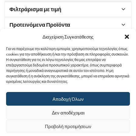
Φιλτράρισμα με τιμή
Προτεινόμενα Προϊόντα
Διαχείριση Συγκατάθεσης
Για να παρέχουμε την καλύτερη εμπειρία, χρησιμοποιούμε τεχνολογίες όπως
Χρήσιμα Έγγραφα
cookies για την αποθήκευση ή/και την πρόσβαση σε πληροφορίες συσκευών.
Η συγκατάθεση για τις εν λόγω τεχνολογίες θα μας επιτρέψει να
επεξεργαστούμε δεδομένα προσωπικού χαρακτήρα, όπως συμπεριφορά
περιήγησης ή μοναδικά αναγνωριστικά σε αυτόν τον ιστότοπο. Η μη
Sitemap
συγκατάθεση ή η ανάκληση της συγκατάθεσης, μπορεί να επηρεάσει αρνητικά
ορισμένες λειτουργίες και δυνατότητες.
Στοιχεία Επικοινωνίας
Αποδοχή Όλων
© 2017
Ιερά Γυναικεία Μονή Αγίας Παρασκευής
. All rights reserved.
Δεν αποδέχομαι
Powered by |
Προβολή προτιμήσεων