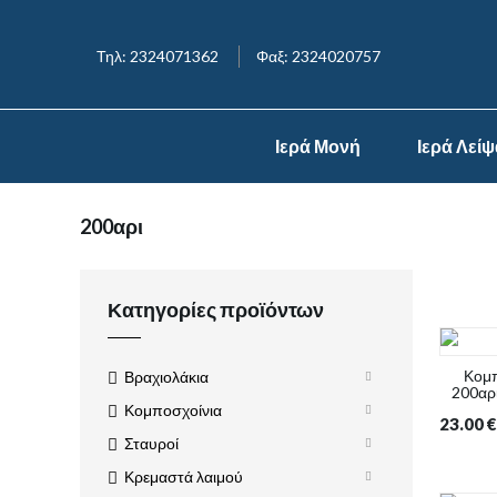
Τηλ: 2324071362
Φαξ: 2324020757
Ιερά Μονή
Ιερά Λεί
200αρι
Κατηγορίες προϊόντων
Κομπ
Βραχιολάκια
200αρι
Κομποσχοίνια
23.00
€
Σταυροί
Κρεμαστά λαιμού