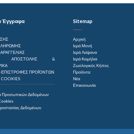
α Έγγραφα
Sitemap
ΗΣΗΣ
Αρχική
ΠΛΗΡΩΜΗΣ
Ιερά Μονή
ΠΑΡΑΓΓΕΛΙΑΣ
Ιερά Λείψανα
ΟΙ ΑΠΟΣΤΟΛΗΣ &
Ιερά Κειμήλια
ΙΚΑ
Ζωολογικός Κήπος
–ΕΠΙΣΤΡΟΦΕΣ ΠΡΟΪΌΝΤΩΝ
Προϊόντα
Η COOKIES
Νέα
Επικοινωνία
α Προσωπικών Δεδομένων
Cookies
Προστασίας Δεδομένων