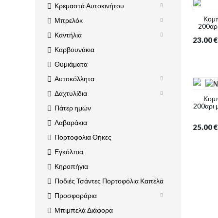
Κρεμαστά Αυτοκινήτου
Κομπ
Μπρελόκ
200αρι
Καντήλια
23.00
€
Καρβουνάκια
Θυμιάματα
Αυτοκόλλητα
Δαχτυλίδια
Κομπ
200αρι 
Πάτερ ημών
Λαβαράκια
25.00
€
Πορτοφολια Θήκες
Εγκόλπια
Κηροπήγια
Ποδιές Τσάντες Πορτοφόλια Καπέλα
Προσφοράρια
Μπιμπελά Διάφορα