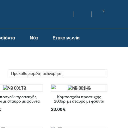
0
οϊόντα
Νέα
Επικοινωνία
Προκαθορισμένη ταξινόμηση
ποσχοίνι προσευχής
Κομποσχοίνι προσευχής
ι με σταυρό με φούντα
200αρι με σταυρό με φούντα
€
23.00
€