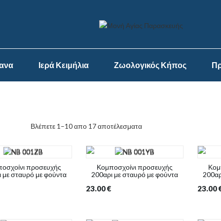
ψανα
Ιερά Κειμήλια
Ζωολογικός Κήπος
Πρ
Βλέπετε 1–10 απο 17 αποτέλεσματα
οσχοίνι προσευχής
Κομποσχοίνι προσευχής
Κομ
 με σταυρό με φούντα
200αρι με σταυρό με φούντα
200αρ
23.00
€
23.00