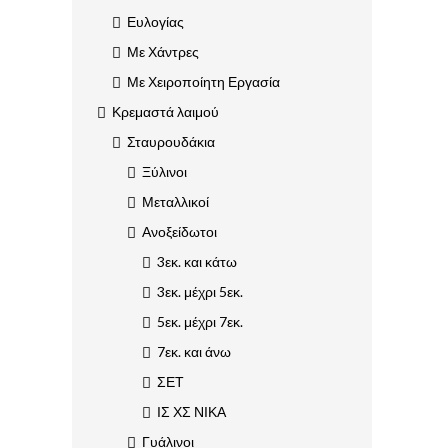
Ευλογίας
Με Χάντρες
Με Χειροποίητη Εργασία
Κρεμαστά λαιμού
Σταυρουδάκια
Ξύλινοι
Μεταλλικοί
Ανοξείδωτοι
3εκ. και κάτω
3εκ. μέχρι 5εκ.
5εκ. μέχρι 7εκ.
7εκ. και άνω
ΣΕΤ
ΙΣ ΧΣ ΝΙΚΑ
Γυάλινοι