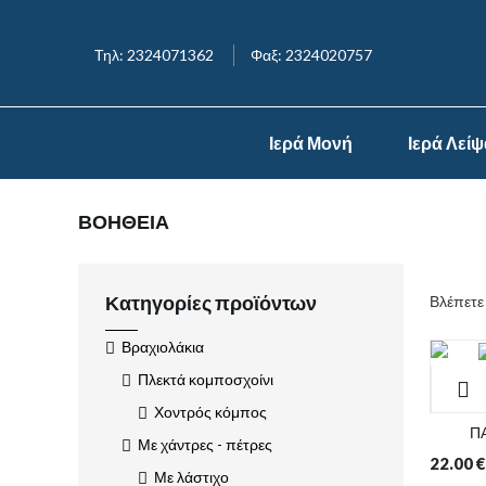
Τηλ: 2324071362
Φαξ: 2324020757
Ιερά Μονή
Ιερά Λεί
ΒΟΗΘΕΙΑ
Κατηγορίες προϊόντων
Βλέπετε
Βραχιολάκια
Πλεκτά κομποσχοίνι
Χοντρός κόμπος
Π
Με χάντρες - πέτρες
22.00
€
Με λάστιχο