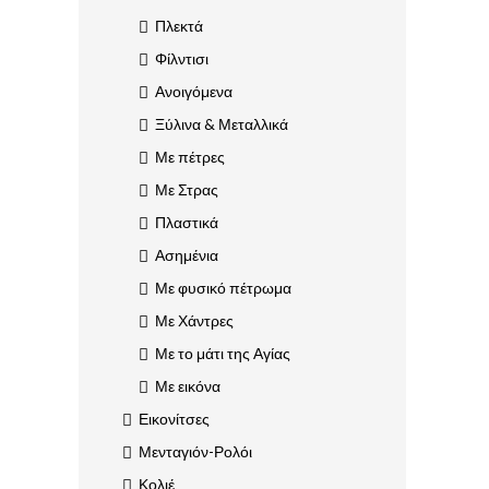
Πλεκτά
Φίλντισι
Ανοιγόμενα
Ξύλινα & Μεταλλικά
Με πέτρες
Με Στρας
Πλαστικά
Ασημένια
Με φυσικό πέτρωμα
Με Χάντρες
Με το μάτι της Αγίας
Με εικόνα
Εικονίτσες
Μενταγιόν-Ρολόι
Κολιέ