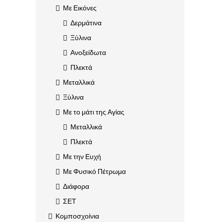
Με Εικόνες
Δερμάτινα
Ξύλινα
Ανοξείδωτα
Πλεκτά
Μεταλλικά
Ξύλινα
Με το μάτι της Αγίας
Μεταλλικά
Πλεκτά
Με την Ευχή
Με Φυσικό Πέτρωμα
Διάφορα
ΣΕΤ
Κομποσχοίνια