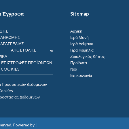
α Έγγραφα
Sitemap
ΗΣΗΣ
Αρχική
ΠΛΗΡΩΜΗΣ
Ιερά Μονή
ΠΑΡΑΓΓΕΛΙΑΣ
Ιερά Λείψανα
ΟΙ ΑΠΟΣΤΟΛΗΣ &
Ιερά Κειμήλια
ΙΚΑ
Ζωολογικός Κήπος
–ΕΠΙΣΤΡΟΦΕΣ ΠΡΟΪΌΝΤΩΝ
Προϊόντα
Η COOKIES
Νέα
Επικοινωνία
α Προσωπικών Δεδομένων
Cookies
Προστασίας Δεδομένων
reserved. Powered by |