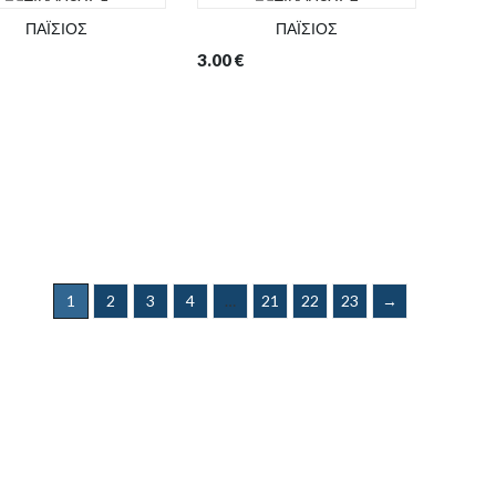
ΠΑΪΣΙΟΣ
ΠΑΪΣΙΟΣ
3.00
€
1
2
3
4
…
21
22
23
→