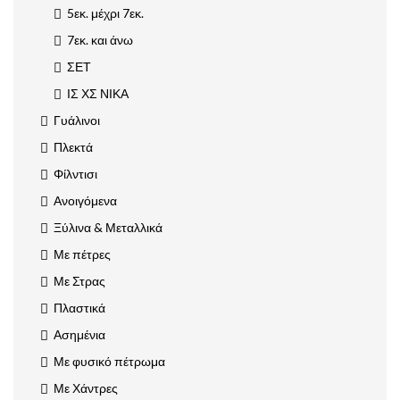
5εκ. μέχρι 7εκ.
7εκ. και άνω
ΣΕΤ
ΙΣ ΧΣ ΝΙΚΑ
Γυάλινοι
Πλεκτά
Φίλντισι
Ανοιγόμενα
Ξύλινα & Μεταλλικά
Με πέτρες
Με Στρας
Πλαστικά
Ασημένια
Με φυσικό πέτρωμα
Με Χάντρες