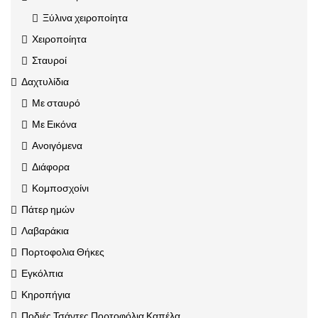
Ξύλινα χειροποίητα
Χειροποίητα
Σταυροί
Δαχτυλίδια
Με σταυρό
Με Εικόνα
Ανοιγόμενα
Διάφορα
Κομποσχοίνι
Πάτερ ημών
Λαβαράκια
Πορτοφολια Θήκες
Εγκόλπια
Κηροπήγια
Ποδιές Τσάντες Πορτοφόλια Καπέλα