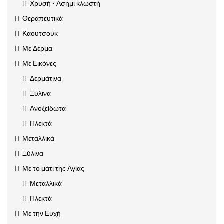
Χρυσή - Ασημί κλωστή
Θεραπευτικά
Καουτσούκ
Με Δέρμα
Με Εικόνες
Δερμάτινα
Ξύλινα
Ανοξείδωτα
Πλεκτά
Μεταλλικά
Ξύλινα
Με το μάτι της Αγίας
Μεταλλικά
Πλεκτά
Με την Ευχή