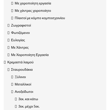
Με χειροποίητη εργασία
Με χάντρες χειροποίητο
Πλεκτοί με κόμπο κομποσχοινίου
Ζωγραφιστοί
Φωτιζόμενοι
Ευλογίας
Με Χάντρες
Με Χειροποίητη Εργασία
Κρεμαστά λαιμού
Σταυρουδάκια
Ξύλινοι
Μεταλλικοί
Ανοξείδωτοι
3εκ. και κάτω
3εκ. μέχρι 5εκ.