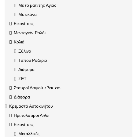
Με το μάτι της Αγίας
Με εικόνα
Εικονίτσες
Μενταγιόν-Ρολόι
Κολιέ
Ξύλινα
Τύπου Ροζάριο
Διάφορα
ΣΕΤ
Σταυροί Λαιμού >7εκ. cm.
Διάφορα
Κρεμαστά Αυτοκινήτου
Ημιπολύτιμοι Λίθοι
Εικονίτσες
Μεταλλικές