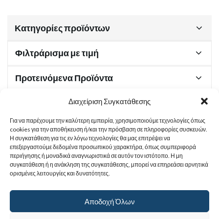
Κατηγορίες προϊόντων
Φιλτράρισμα με τιμή
Προτεινόμενα Προϊόντα
Διαχείριση Συγκατάθεσης
Για να παρέχουμε την καλύτερη εμπειρία, χρησιμοποιούμε τεχνολογίες όπως
Χρήσιμα Έγγραφα
cookies για την αποθήκευση ή/και την πρόσβαση σε πληροφορίες συσκευών.
Η συγκατάθεση για τις εν λόγω τεχνολογίες θα μας επιτρέψει να
επεξεργαστούμε δεδομένα προσωπικού χαρακτήρα, όπως συμπεριφορά
περιήγησης ή μοναδικά αναγνωριστικά σε αυτόν τον ιστότοπο. Η μη
Sitemap
συγκατάθεση ή η ανάκληση της συγκατάθεσης, μπορεί να επηρεάσει αρνητικά
ορισμένες λειτουργίες και δυνατότητες.
Στοιχεία Επικοινωνίας
Αποδοχή Όλων
© 2017
Ιερά Γυναικεία Μονή Αγίας Παρασκευής
. All rights reserved.