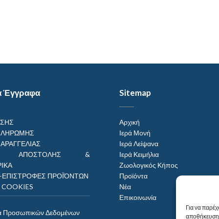
α Έγγραφα
Sitemap
ΗΣΗΣ
Αρχική
ΠΛΗΡΩΜΗΣ
Ιερά Μονή
ΠΑΡΑΓΓΕΛΙΑΣ
Ιερά Λείψανα
ΟΙ ΑΠΟΣΤΟΛΗΣ &
Ιερά Κειμήλια
ΙΚΑ
Ζωολογικός Κήπος
–ΕΠΙΣΤΡΟΦΕΣ ΠΡΟΪΌΝΤΩΝ
Προϊόντα
Η COOKIES
Νέα
Επικοινωνία
Για να παρέχ
α Προσωπικών Δεδομένων
αποθήκευση 