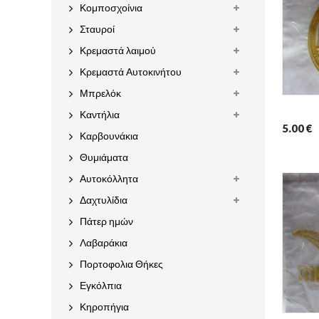
Κομποσχοίνια
Σταυροί
Κρεμαστά λαιμού
Κρεμαστά Αυτοκινήτου
Μπρελόκ
Καντήλια
5.00
€
Καρβουνάκια
Θυμιάματα
Αυτοκόλλητα
Δαχτυλίδια
Πάτερ ημών
Λαβαράκια
Πορτοφολια Θήκες
Εγκόλπια
Κηροπήγια