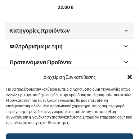
22.00
€
Κατηγορίες προϊόντων
Φιλτράρισμα με τιμή
Προτεινόμενα Προϊόντα
Διαχείριση Συγκατάθεσης
Για να παρέχουμε την καλύτερη εμπειρία, χρησιμοποιούμε τεχνολογίες όπως
Χρήσιμα Έγγραφα
cookies για την αποθήκευση ή/και την πρόσβαση σε πληροφορίες συσκευών.
Η συγκατάθεση για τις εν λόγω τεχνολογίες θα μας επιτρέψει να
επεξεργαστούμε δεδομένα προσωπικού χαρακτήρα, όπως συμπεριφορά
περιήγησης ή μοναδικά αναγνωριστικά σε αυτόν τον ιστότοπο. Η μη
Sitemap
συγκατάθεση ή η ανάκληση της συγκατάθεσης, μπορεί να επηρεάσει αρνητικά
ορισμένες λειτουργίες και δυνατότητες.
Στοιχεία Επικοινωνίας