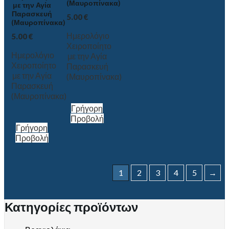
(Μαυροπίνακα)
με την Αγία
Παρασκευή
5.00
€
(Μαυροπίνακα)
Ημερολόγιο
5.00
€
Χειροποίητο
Ημερολόγιο
με την Αγία
Χειροποίητο
Παρασκευή
με την Αγία
(Μαυροπίνακα)
Παρασκευή
(Μαυροπίνακα)
Γρήγορη
Προβολή
Γρήγορη
Προβολή
1
2
3
4
5
→
Κατηγορίες προϊόντων