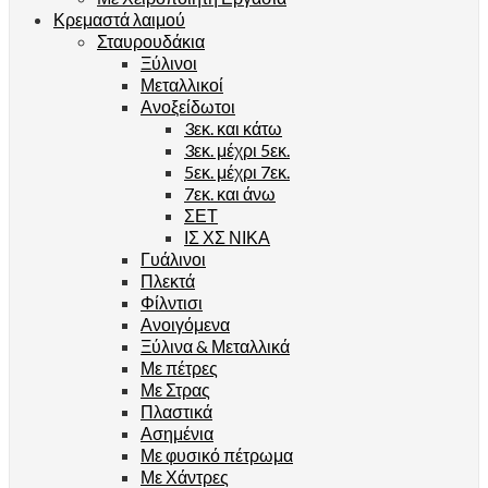
Κρεμαστά λαιμού
Σταυρουδάκια
Ξύλινοι
Μεταλλικοί
Ανοξείδωτοι
3εκ. και κάτω
3εκ. μέχρι 5εκ.
5εκ. μέχρι 7εκ.
7εκ. και άνω
ΣΕΤ
ΙΣ ΧΣ ΝΙΚΑ
Γυάλινοι
Πλεκτά
Φίλντισι
Ανοιγόμενα
Ξύλινα & Μεταλλικά
Με πέτρες
Με Στρας
Πλαστικά
Ασημένια
Με φυσικό πέτρωμα
Με Χάντρες