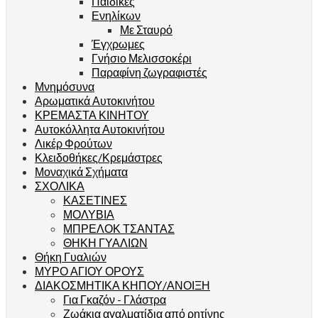
Παιδικές
Ενηλίκων
Με Σταυρό
Έγχρωμες
Γνήσιο Μελισσοκέρι
Παραφίνη ζωγραφιστές
Μνημόσυνα
Αρωματικά Αυτοκινήτου
ΚΡΕΜΑΣΤΑ ΚΙΝΗΤΟΥ
Αυτοκόλλητα Αυτοκινήτου
Λικέρ Φρούτων
Κλειδοθήκες/Κρεμάστρες
Μοναχικά Σχήματα
ΣΧΟΛΙΚΑ
ΚΑΣΕΤΙΝΕΣ
ΜΟΛΥΒΙΑ
ΜΠΡΕΛΟΚ ΤΣΑΝΤΑΣ
ΘΗΚΗ ΓΥΑΛΙΩΝ
Θήκη Γυαλιών
ΜΥΡΟ ΑΓΙΟΥ ΟΡΟΥΣ
ΔΙΑΚΟΣΜΗΤΙΚΑ ΚΗΠΟΥ/ΑΝΟΙΞΗ
Για Γκαζόν - Γλάστρα
Ζωάκια αγαλματίδια από ρητίνης