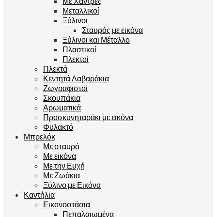
Με Χάντρες
Μεταλλικοί
Ξύλινοι
Σταυρός με εικόνα
Ξύλινοι και Μέταλλο
Πλαστικοί
Πλεκτοί
Πλεκτά
Κεντητά Λαβαράκια
Ζωγραφιστοί
Σκουπάκια
Αρωματικά
Προσκυνηταράκι με εικόνα
Φυλακτό
Μπρελόκ
Με σταυρό
Με εικόνα
Με την Ευχή
Με Ζωάκια
Ξύλινο με Εικόνα
Καντήλια
Εικονοστάσια
Πεπαλαιωμένα