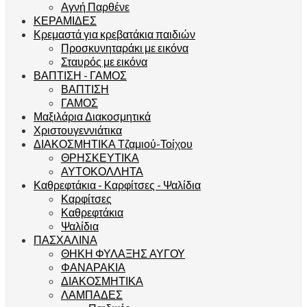
Αγνή Παρθένε
ΚΕΡΑΜΙΔΕΣ
Κρεμαστά για κρεβατάκια παιδιών
Προσκυνηταράκι με εικόνα
Σταυρός με εικόνα
ΒΑΠΤΙΣΗ - ΓΑΜΟΣ
ΒΑΠΤΙΣΗ
ΓΑΜΟΣ
Μαξιλάρια Διακοσμητικά
Χριστουγεννιάτικα
ΔΙΑΚΟΣΜΗΤΙΚΑ Τζαμιού-Τοίχου
ΘΡΗΣΚΕΥΤΙΚΑ
ΑΥΤΟΚΟΛΛΗΤΑ
Καθρεφτάκια - Καρφίτσες - Ψαλίδια
Καρφίτσες
Καθρεφτάκια
Ψαλίδια
ΠΑΣΧΑΛΙΝΑ
ΘΗΚΗ ΦΥΛΑΞΗΣ ΑΥΓΟΥ
ΦΑΝΑΡΑΚΙΑ
ΔΙΑΚΟΣΜΗΤΙΚΑ
ΛΑΜΠΑΔΕΣ