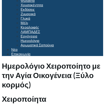
Φυλακτά
Χρυσοκέντητα
Εκδόσεις
Ζυμαρικά
Γλυκά
Μέλι
Κεραλοιφές
ΛΑΜΠΑΔΕΣ
Εργόχειρα
Ημερολόγια
Αρωματικά Σαπούνια
Νέα
Επικοινωνία
Ημερολόγιο Χειροποίητο με
την Αγία Οικογένεια (Ξύλο
κορμός)
Χειροποίητα