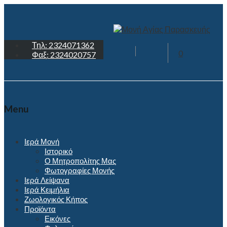
Τηλ: 2324071362
0
Φαξ: 2324020757
Menu
Ιερά Μονή
Ιστορικό
Ο Μητροπολίτης Μας
Φωτογραφίες Μονής
Ιερά Λείψανα
Ιερά Κειμήλια
Ζωολογικός Κήπος
Προϊόντα
Εικόνες