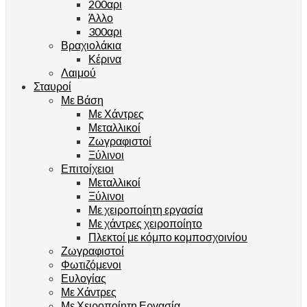
200αρι
Άλλο
300αρι
Βραχιολάκια
Κέρινα
Λαιμού
Σταυροί
Με Βάση
Με Χάντρες
Μεταλλικοί
Ζωγραφιστοί
Ξύλινοι
Επιτοίχειοι
Μεταλλικοί
Ξύλινοι
Με χειροποίητη εργασία
Με χάντρες χειροποίητο
Πλεκτοί με κόμπο κομποσχοινίου
Ζωγραφιστοί
Φωτιζόμενοι
Ευλογίας
Με Χάντρες
Με Χειροποίητη Εργασία