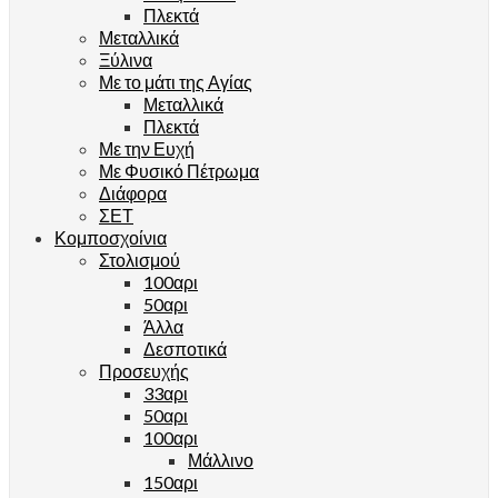
Πλεκτά
Μεταλλικά
Ξύλινα
Με το μάτι της Αγίας
Μεταλλικά
Πλεκτά
Με την Ευχή
Με Φυσικό Πέτρωμα
Διάφορα
ΣΕΤ
Κομποσχοίνια
Στολισμού
100αρι
50αρι
Άλλα
Δεσποτικά
Προσευχής
33αρι
50αρι
100αρι
Μάλλινο
150αρι