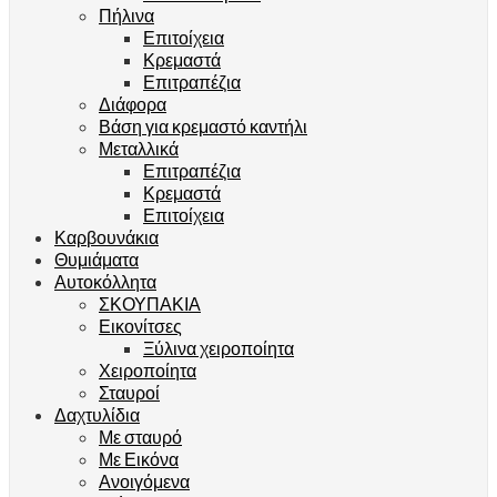
Πήλινα
Επιτοίχεια
Κρεμαστά
Επιτραπέζια
Διάφορα
Βάση για κρεμαστό καντήλι
Μεταλλικά
Επιτραπέζια
Κρεμαστά
Επιτοίχεια
Καρβουνάκια
Θυμιάματα
Αυτοκόλλητα
ΣΚΟΥΠΑΚΙΑ
Εικονίτσες
Ξύλινα χειροποίητα
Χειροποίητα
Σταυροί
Δαχτυλίδια
Με σταυρό
Με Εικόνα
Ανοιγόμενα