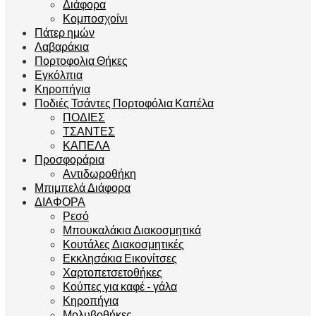
Διάφορα
Κομποσχοίνι
Πάτερ ημών
Λαβαράκια
Πορτοφολια Θήκες
Εγκόλπια
Κηροπήγια
Ποδιές Τσάντες Πορτοφόλια Καπέλα
ΠΟΔΙΕΣ
ΤΣΑΝΤΕΣ
ΚΑΠΕΛΑ
Προσφοράρια
Αντιδωροθήκη
Μπιμπελά Διάφορα
ΔΙΑΦΟΡΑ
Ρεσό
Μπουκαλάκια Διακοσμητικά
Κουτάλες Διακοσμητικές
Εκκλησάκια Εικονίτσες
Χαρτοπετσετοθήκες
Κούπες για καφέ - γάλα
Κηροπήγια
Μολυβοθήκες