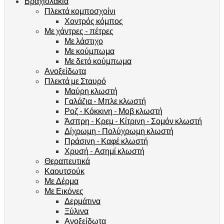
Βραχιολάκια
Πλεκτά κομποσχοίνι
Χοντρός κόμπος
Με χάντρες - πέτρες
Με λάστιχο
Με κούμπωμα
Με δετό κούμπωμα
Ανοξείδωτα
Πλεκτά με Σταυρό
Μαύρη κλωστή
Γαλάζια - Μπλε κλωστή
Ροζ - Κόκκινη - Μοβ κλωστή
Άσπρη - Κρεμ - Κίτρινη - Σομόν κλωστή
Δίχρωμη - Πολύχρωμη κλωστή
Πράσινη - Καφέ κλωστή
Χρυσή - Ασημί κλωστή
Θεραπευτικά
Καουτσούκ
Με Δέρμα
Με Εικόνες
Δερμάτινα
Ξύλινα
Ανοξείδωτα