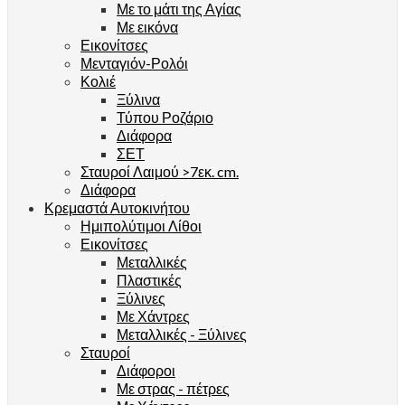
Με το μάτι της Αγίας
Με εικόνα
Εικονίτσες
Μενταγιόν-Ρολόι
Κολιέ
Ξύλινα
Τύπου Ροζάριο
Διάφορα
ΣΕΤ
Σταυροί Λαιμού >7εκ. cm.
Διάφορα
Κρεμαστά Αυτοκινήτου
Ημιπολύτιμοι Λίθοι
Εικονίτσες
Μεταλλικές
Πλαστικές
Ξύλινες
Με Χάντρες
Μεταλλικές - Ξύλινες
Σταυροί
Διάφοροι
Με στρας - πέτρες