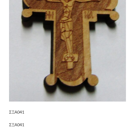
ΣΞΑ041
ΣΞΑ041