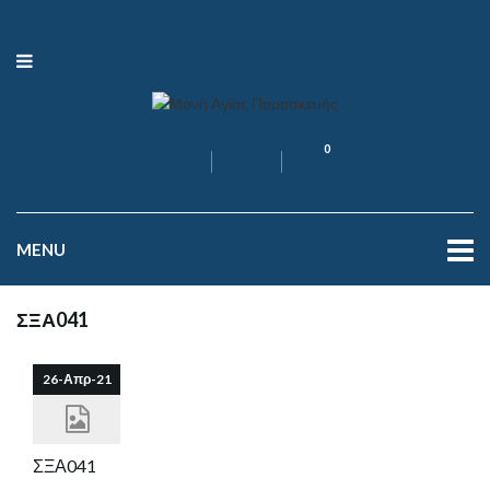
0
MENU
ΣΞΑ041
26-Απρ-21
ΣΞΑ041