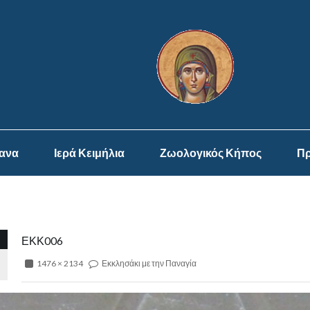
ψανα
Ιερά Κειμήλια
Ζωολογικός Κήπος
Πρ
ΕΚΚ006
1476 × 2134
Εκκλησάκι με την Παναγία