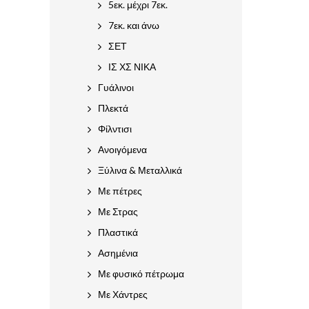
5εκ. μέχρι 7εκ.
7εκ. και άνω
ΣΕΤ
ΙΣ ΧΣ ΝΙΚΑ
Γυάλινοι
Πλεκτά
Φίλντισι
Ανοιγόμενα
Ξύλινα & Μεταλλικά
Με πέτρες
Με Στρας
Πλαστικά
Ασημένια
Με φυσικό πέτρωμα
Με Χάντρες