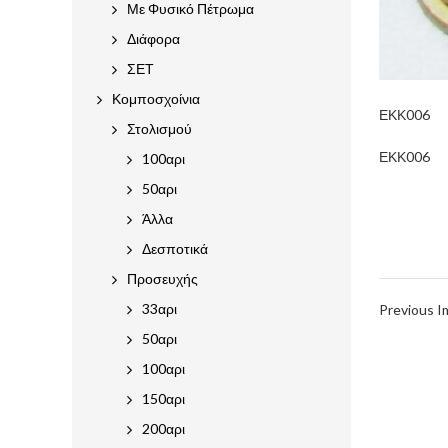
Με Φυσικό Πέτρωμα
Διάφορα
ΣΕΤ
Κομποσχοίνια
ΕΚΚ006
Στολισμού
ΕΚΚ006
100αρι
50αρι
Άλλα
Δεσποτικά
Προσευχής
33αρι
Previous 
50αρι
100αρι
150αρι
200αρι