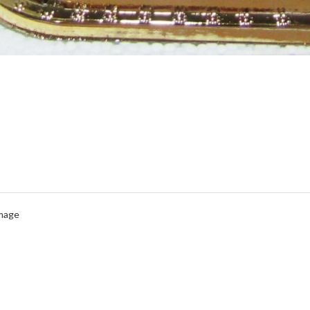
Image