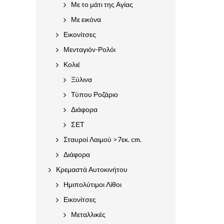
Με το μάτι της Αγίας
Με εικόνα
Εικονίτσες
Μενταγιόν-Ρολόι
Κολιέ
Ξύλινα
Τύπου Ροζάριο
Διάφορα
ΣΕΤ
Σταυροί Λαιμού >7εκ. cm.
Διάφορα
Κρεμαστά Αυτοκινήτου
Ημιπολύτιμοι Λίθοι
Εικονίτσες
Μεταλλικές