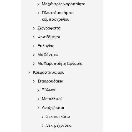
Με χάντρες χειροποίητο
Πλεκτοί με κόμπο
κομποσχοινίου
Ζωγραφιστοί
Φωτιζόμενοι
Ευλογίας
Με Χάντρες
Με Χειροποίητη Εργασία
Κρεμαστά λαιμού
Σταυρουδάκια
Ξύλινοι
Μεταλλικοί
Ανοξείδωτοι
3εκ. και κάτω
3εκ. μέχρι 5εκ.