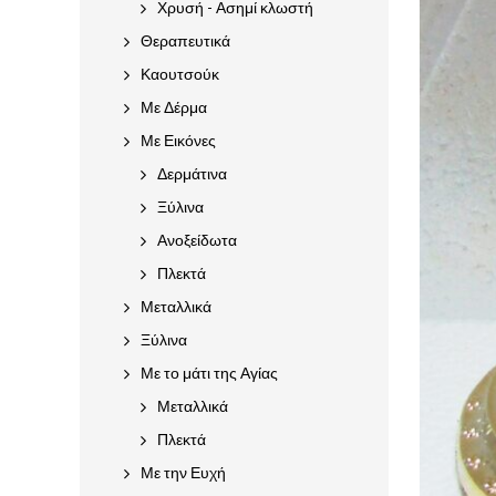
Χρυσή - Ασημί κλωστή
Θεραπευτικά
Καουτσούκ
Με Δέρμα
Με Εικόνες
Δερμάτινα
Ξύλινα
Ανοξείδωτα
Πλεκτά
Μεταλλικά
Ξύλινα
Με το μάτι της Αγίας
Μεταλλικά
Πλεκτά
Με την Ευχή