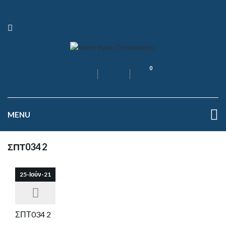
0
MENU
ΣΠΤ034 2
25-Ιούν-21
ΣΠΤ034 2