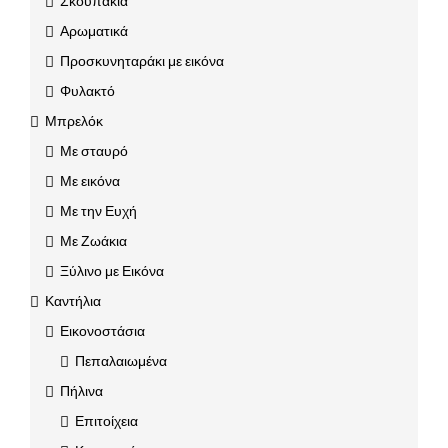
Σκουπάκια
Αρωματικά
Προσκυνηταράκι με εικόνα
Φυλακτό
Μπρελόκ
Με σταυρό
Με εικόνα
Με την Ευχή
Με Ζωάκια
Ξύλινο με Εικόνα
Καντήλια
Εικονοστάσια
Πεπαλαιωμένα
Πήλινα
Επιτοίχεια