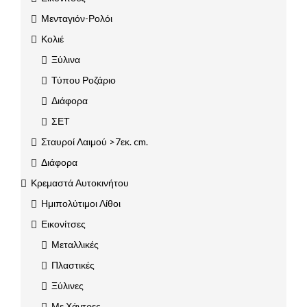
Μενταγιόν-Ρολόι
Κολιέ
Ξύλινα
Τύπου Ροζάριο
Διάφορα
ΣΕΤ
Σταυροί Λαιμού >7εκ. cm.
Διάφορα
Κρεμαστά Αυτοκινήτου
Ημιπολύτιμοι Λίθοι
Εικονίτσες
Μεταλλικές
Πλαστικές
Ξύλινες
Με Χάντρες