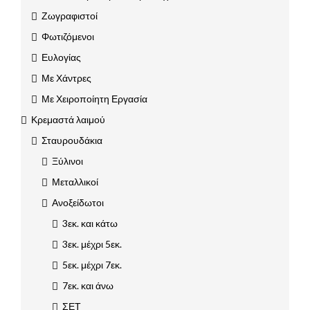
Ζωγραφιστοί
Φωτιζόμενοι
Ευλογίας
Με Χάντρες
Με Χειροποίητη Εργασία
Κρεμαστά λαιμού
Σταυρουδάκια
Ξύλινοι
Μεταλλικοί
Ανοξείδωτοι
3εκ. και κάτω
3εκ. μέχρι 5εκ.
5εκ. μέχρι 7εκ.
7εκ. και άνω
ΣΕΤ