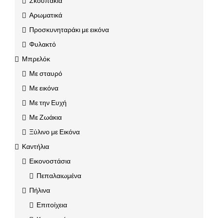
Σκουπάκια
Αρωματικά
Προσκυνηταράκι με εικόνα
Φυλακτό
Μπρελόκ
Με σταυρό
Με εικόνα
Με την Ευχή
Με Ζωάκια
Ξύλινο με Εικόνα
Καντήλια
Εικονοστάσια
Πεπαλαιωμένα
Πήλινα
Επιτοίχεια