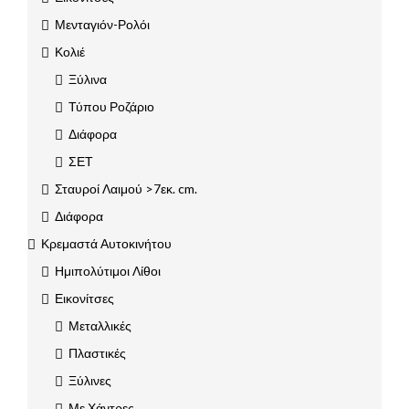
Μενταγιόν-Ρολόι
Κολιέ
Ξύλινα
Τύπου Ροζάριο
Διάφορα
ΣΕΤ
Σταυροί Λαιμού >7εκ. cm.
Διάφορα
Κρεμαστά Αυτοκινήτου
Ημιπολύτιμοι Λίθοι
Εικονίτσες
Μεταλλικές
Πλαστικές
Ξύλινες
Με Χάντρες