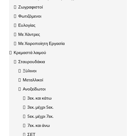
Ζωγραφιστοί
Φωτιζόμενοι
Ευλογίας
Με Χάντρες
Με Χειροποίητη Εργασία
Κρεμαστά λαιμού
Σταυρουδάκια
Ξύλινοι
Μεταλλικοί
Ανοξείδωτοι
3εκ. και κάτω
3εκ. μέχρι 5εκ.
5εκ. μέχρι 7εκ.
7εκ. και άνω
ΣΕΤ