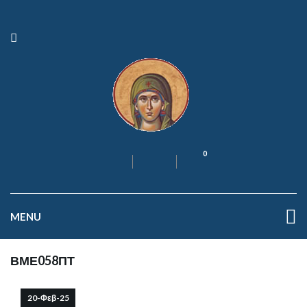
0
MENU
ΒΜΕ058ΠΤ
20-Φεβ-25