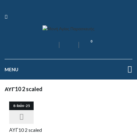
0
MENU
ΑΥΓ10 2 scaled
8-Ιούν-25
ΑΥΓ10 2 scaled