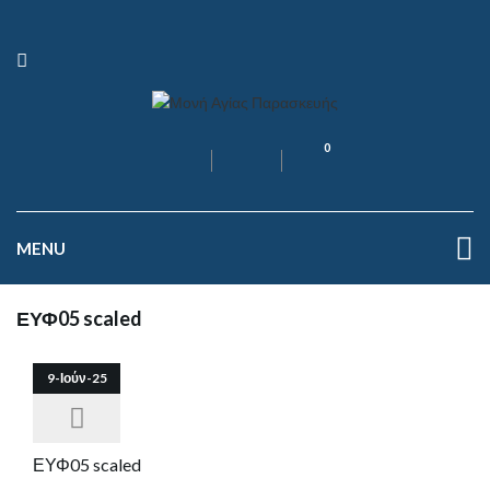
0
MENU
ΕΥΦ05 scaled
9-Ιούν-25
ΕΥΦ05 scaled