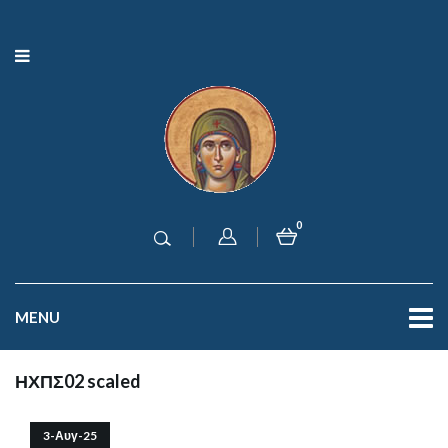
0
MENU
ΗΧΠΣ02 scaled
3-Αυγ-25