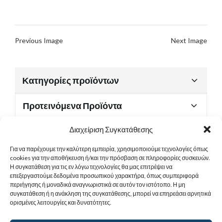
Previous Image
Next Image
Κατηγορίες προϊόντων
Προτεινόμενα Προϊόντα
Διαχείριση Συγκατάθεσης
Για να παρέχουμε την καλύτερη εμπειρία, χρησιμοποιούμε τεχνολογίες όπως
Χρήσιμα Έγγραφα
cookies για την αποθήκευση ή/και την πρόσβαση σε πληροφορίες συσκευών.
Η συγκατάθεση για τις εν λόγω τεχνολογίες θα μας επιτρέψει να
επεξεργαστούμε δεδομένα προσωπικού χαρακτήρα, όπως συμπεριφορά
περιήγησης ή μοναδικά αναγνωριστικά σε αυτόν τον ιστότοπο. Η μη
Sitemap
συγκατάθεση ή η ανάκληση της συγκατάθεσης, μπορεί να επηρεάσει αρνητικά
ορισμένες λειτουργίες και δυνατότητες.
Στοιχεία Επικοινωνίας