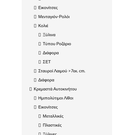
Εικονίτσες
Μενταγιόν-Ρολόι
Κολιέ
Ξύλινα
Τύπου Ροζάριο
Διάφορα
ΣΕΤ
Σταυροί Λαιμού >7εκ. cm.
Διάφορα
Κρεμαστά Αυτοκινήτου
Ημιπολύτιμοι Λίθοι
Εικονίτσες
Μεταλλικές
Πλαστικές
Ξύλινες