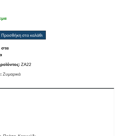
εμα
Προσθήκη στο καλάθι
 στα
α
ροϊόντος:
ΖΑ22
α:
Ζυμαρικά
το, Πράσο, Κρεμμύδι