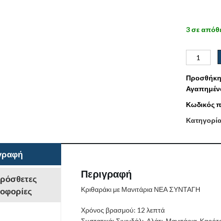
3 σε απόθ
Προσθήκη
Αγαπημέν
Κωδικός π
Κατηγορί
γραφή
Περιγραφή
ρόσθετες
Κριθαράκι με Μανιτάρια ΝΕΑ ΣΥΝΤΑΓΗ
οφορίες
Χρόνος βρασμού: 12 λεπτά
Συστατικά: Σιμιγδάλι, Αλάτι, Μανιτάρια, Καρό