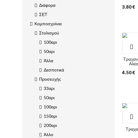
Διάφορα
3.80
€
ΣΕΤ
Κομποσχοίνια
Στολισμού
100αρι
50αρι
Τραχαν
Άλλα
Αλέ
Δεσποτικά
4.50
€
Προσευχής
33αρι
50αρι
100αρι
150αρι
200αρι
Τραχα
Άλλο