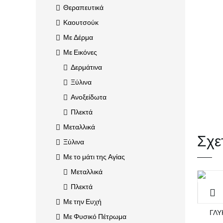
Θεραπευτικά
Καουτσούκ
Με Δέρμα
Με Εικόνες
Δερμάτινα
Ξύλινα
Ανοξείδωτα
Πλεκτά
Μεταλλικά
Σχε
Ξύλινα
Με το μάτι της Αγίας
Μεταλλικά
Πλεκτά
Με την Ευχή
ΓΛΥ
Με Φυσικό Πέτρωμα