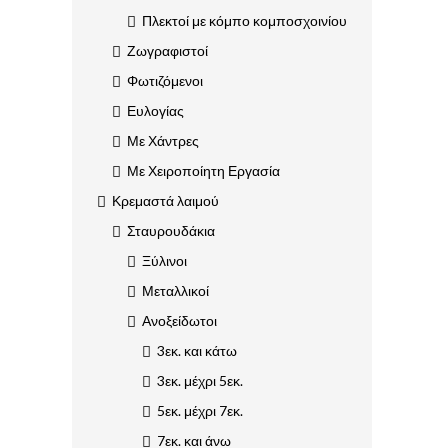
Πλεκτοί με κόμπο κομποσχοινίου
Ζωγραφιστοί
Φωτιζόμενοι
Ευλογίας
Με Χάντρες
Με Χειροποίητη Εργασία
Κρεμαστά λαιμού
Σταυρουδάκια
Ξύλινοι
Μεταλλικοί
Ανοξείδωτοι
3εκ. και κάτω
3εκ. μέχρι 5εκ.
5εκ. μέχρι 7εκ.
7εκ. και άνω