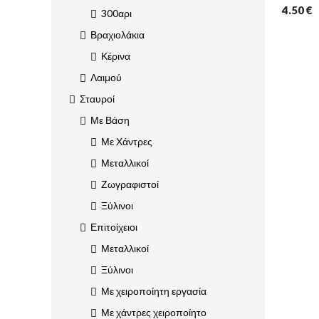
4.50
€
300αρι
Βραχιολάκια
Κέρινα
Λαιμού
Σταυροί
Με Βάση
Με Χάντρες
Μεταλλικοί
Ζωγραφιστοί
Ξύλινοι
Επιτοίχειοι
Μεταλλικοί
Ξύλινοι
Με χειροποίητη εργασία
Με χάντρες χειροποίητο