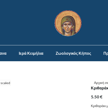
ψανα
Ιερά Κειμήλια
Ζωολογικός Κήπος
Πρ
Αρχική σ
Κριθαράκ
5.50
€
Κριθαράκι