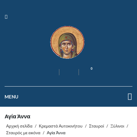
0
MENU
Αγία Άννα
Αρχική σελίδα
/
Κρεμαστά Αυτοκινήτου
/
Σταυροί
/
Ξύλινοι
/
Σταυρός με εικόνα
/
Αγία Άννα