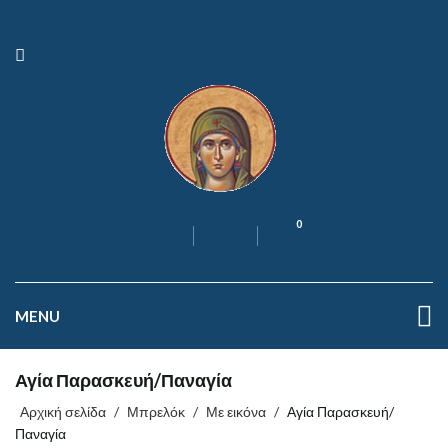
0
MENU
Αγία Παρασκευή/Παναγία
Αρχική σελίδα
/
Μπρελόκ
/
Με εικόνα
/
Αγία Παρασκευή/
Παναγία