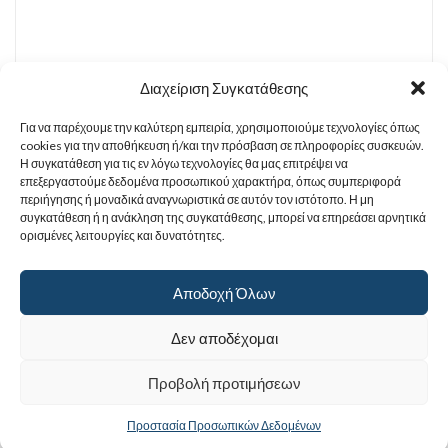
Διαχείριση Συγκατάθεσης
Για να παρέχουμε την καλύτερη εμπειρία, χρησιμοποιούμε τεχνολογίες όπως
Σχετικά προϊόντα
cookies για την αποθήκευση ή/και την πρόσβαση σε πληροφορίες συσκευών.
Η συγκατάθεση για τις εν λόγω τεχνολογίες θα μας επιτρέψει να
επεξεργαστούμε δεδομένα προσωπικού χαρακτήρα, όπως συμπεριφορά
περιήγησης ή μοναδικά αναγνωριστικά σε αυτόν τον ιστότοπο. Η μη
συγκατάθεση ή η ανάκληση της συγκατάθεσης, μπορεί να επηρεάσει αρνητικά
ορισμένες λειτουργίες και δυνατότητες.
Αγία Παρασκευή
5.00
€
Αποδοχή Όλων
Δεν αποδέχομαι
Προβολή προτιμήσεων
Προστασία Προσωπικών Δεδομένων