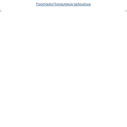
Προστασία Προσωπικών Δεδομένων
Αγία Παρασκευή
4.00
€
Κατηγορίες προϊόντων
Προτεινόμενα Προϊόντα
Χρήσιμα Έγγραφα
Sitemap