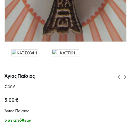
Άγιος Παΐσιος
7.00
€
5.00
€
Άγιος Παΐσιος
5 σε απόθεμα