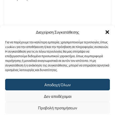
Διαχείριση Συγκατάθεσης
Για να παρέχουμε την καλύτερη εμπειρία, χρησιμοποιούμε τεχνολογίες όπως
Σχετικά προϊόντα
cookies για την αποθήκευση ή/και την πρόσβαση σε πληροφορίες συσκευών.
Η συγκατάθεση για τις εν λόγω τεχνολογίες θα μας επιτρέψει να
επεξεργαστούμε δεδομένα προσωπικού χαρακτήρα, όπως συμπεριφορά
περιήγησης ή μοναδικά αναγνωριστικά σε αυτόν τον ιστότοπο. Η μη
συγκατάθεση ή η ανάκληση της συγκατάθεσης, μπορεί να επηρεάσει αρνητικά
ορισμένες λειτουργίες και δυνατότητες.
Αποδοχή Όλων
Δεν αποδέχομαι
Προβολή προτιμήσεων