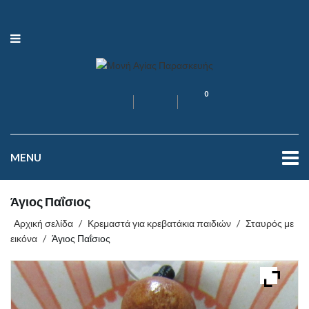
0
MENU
Άγιος Παΐσιος
Αρχική σελίδα
/
Κρεμαστά για κρεβατάκια παιδιών
/
Σταυρός με
εικόνα
/
Άγιος Παΐσιος