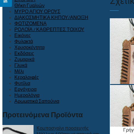
Σχετι
Θήκη Γυαλιών
ΜΥΡΟ ΑΓΙΟΥ ΟΡΟΥΣ
ΔΙΑΚΟΣΜΗΤΙΚΑ ΚΗΠΟΥ/ΑΝΟΙΞΗ
ΦΩΤΙΖΟΜΕΝΑ
ΡΟΛΟΪΑ / ΚΑΘΡΕΠΤΕΣ ΤΟΙΧΟΥ
Εικόνες
Φυλακτά
Χρυσοκέντητα
Εκδόσεις
Ζυμαρικά
Γλυκά
Μέλι
Κεραλοιφές
Φυτίλια
Εργόχειρα
Ημερολόγια
Αρωματικά Σαπούνια
Προτεινόμενα Προϊόντα
Κομποσχοίνι προσευχής
Γρήγ
Μάλλινο 100αρι με σταυρό και