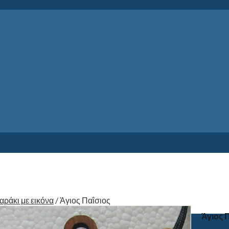
ράκι με εικόνα
/
Άγιος Παΐσιος
Άγιος 