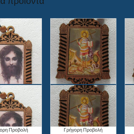
κά προϊόντα
ορη Προβολή
Γρήγορη Προβολή