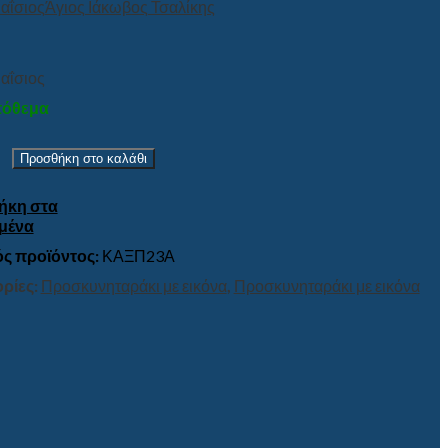
αΐσιος
Άγιος Ιάκωβος Τσαλίκης
αΐσιος
πόθεμα
Προσθήκη στο καλάθι
ς
τα
ήκη στα
μένα
ς προϊόντος:
ΚΑΞΠ23Α
ρίες:
Προσκυνηταράκι με εικόνα
,
Προσκυνηταράκι με εικόνα