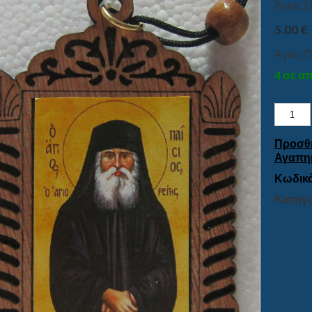
Άγιος Π
5.00
€
Άγιος Π
4 σε α
Άγιος
Παΐσιο
ποσότη
Προσθ
Αγαπη
Κωδικό
Κατηγο