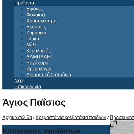
Προϊόντα
Εικόνες
Φυλακτά
Χρυσοκέντητα
Εκδόσεις
Ζυμαρικά
Γλυκά
Μέλι
Κεραλοιφές
ΛΑΜΠΑΔΕΣ
Εργόχειρα
Ημερολόγια
Αρωματικά Σαπούνια
Νέα
Επικοινωνία
Άγιος Παΐσιος
Αρχική σελίδα
/
Κρεμαστά για κρεβατάκια παιδιών
/
Προσκυνητα
Κατηγορίες προϊόντων