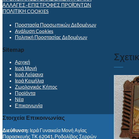
ΑΛΛΑΓΕΣ–ΕΠΙΣΤΡΟΦΕΣ ΠΡΟΪΌΝΤΩΝ
ΠΟΛΙΤΙΚΗ COOKIES
Προστασία Προσωπικών Δεδομένων
Aνάλυση Cookies
Πολιτική Προστασίας Δεδομένων
Sitemap
Σχετι
Αρχική
Ιερά Μονή
Ιερά Λείψανα
Ιερά Κειμήλια
Ζωολογικός Κήπος
Προϊόντα
Νέα
Επικοινωνία
Στοιχεία Επικοινωνίας
Διεύθυνση:
Ιερά Γυναικεία Μονή Αγίας
Παρασκευής ΤΚ 62041, Ροδολίβος Σερρών