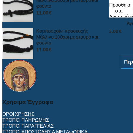
Προσθήκη
φούντα
στα
11.00
€
Αγαπημέν
Άγ
Κομποσχοίνι προσευχής
5.00
€
Μάλλινο 100αρι με σταυρό και
φούντα
11.00
€
Περ
Χρήσιμα Έγγραφα
ΟΡΟΙ ΧΡΗΣΗΣ
ΤΡΟΠΟΙ ΠΛΗΡΩΜΗΣ
ΤΡΟΠΟΙ ΠΑΡΑΓΓΕΛΙΑΣ
ΤΡΟΠΟΙ ΑΠΟΣΤΟΛΗΣ & ΜΕΤΑΦΟΡΙΚΑ