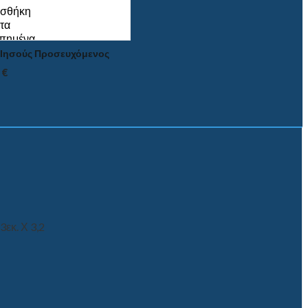
σθήκη
τα
πημένα
Ιησούς Προσευχόμενος
0
€
3εκ. Χ 3,2