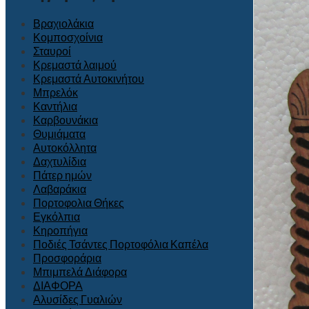
Βραχιολάκια
Κομποσχοίνια
Σταυροί
Κρεμαστά λαιμού
Κρεμαστά Αυτοκινήτου
Μπρελόκ
Καντήλια
Καρβουνάκια
Θυμιάματα
Αυτοκόλλητα
Δαχτυλίδια
Πάτερ ημών
Λαβαράκια
Πορτοφολια Θήκες
Εγκόλπια
Κηροπήγια
Ποδιές Τσάντες Πορτοφόλια Καπέλα
Προσφοράρια
Μπιμπελά Διάφορα
ΔΙΑΦΟΡΑ
Αλυσίδες Γυαλιών