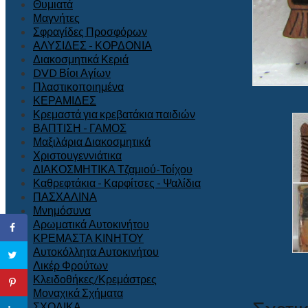
Θυμιατά
Μαγνήτες
Σφραγίδες Προσφόρων
ΑΛΥΣΙΔΕΣ - ΚΟΡΔΟΝΙΑ
Διακοσμητικά Κεριά
DVD Βίοι Αγίων
Πλαστικοποιημένα
ΚΕΡΑΜΙΔΕΣ
Κρεμαστά για κρεβατάκια παιδιών
ΒΑΠΤΙΣΗ - ΓΑΜΟΣ
Μαξιλάρια Διακοσμητικά
Χριστουγεννιάτικα
ΔΙΑΚΟΣΜΗΤΙΚΑ Τζαμιού-Τοίχου
Καθρεφτάκια - Καρφίτσες - Ψαλίδια
ΠΑΣΧΑΛΙΝΑ
Μνημόσυνα
Αρωματικά Αυτοκινήτου
ΚΡΕΜΑΣΤΑ ΚΙΝΗΤΟΥ
Αυτοκόλλητα Αυτοκινήτου
Λικέρ Φρούτων
Κλειδοθήκες/Κρεμάστρες
Μοναχικά Σχήματα
ΣΧΟΛΙΚΑ