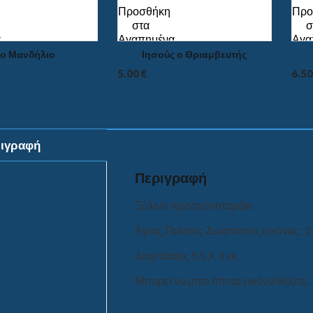
Προσθήκη
Προ
στα
σ
α
Αγαπημένα
Αγα
ιο Μανδήλιο
Ιησούς ο Θριαμβευτής
5.00
€
6.5
ιγραφή
Περιγραφή
Ξύλινο προσκυνηταράκι
Άγιος Παΐσιος Διαστάσεις εικόνας: 2,
Διαστάσεις 5,5 Χ 4 εκ.
Μπορεί να μπει όποια εικόνα θέλετε.