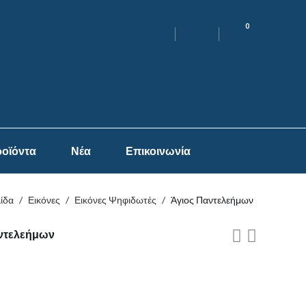
0
οϊόντα
Νέα
Επικοινωνία
λίδα
/
Εικόνες
/
Εικόνες Ψηφιδωτές
/
Άγιος Παντελεήμων
αντελεήμων