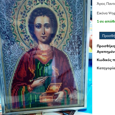
Άγιος Παν
Εικόνα Ψηφ
1 σε απόθ
Προσθή
Προσθήκη
Αγαπημέν
Κωδικός π
Κατηγορί