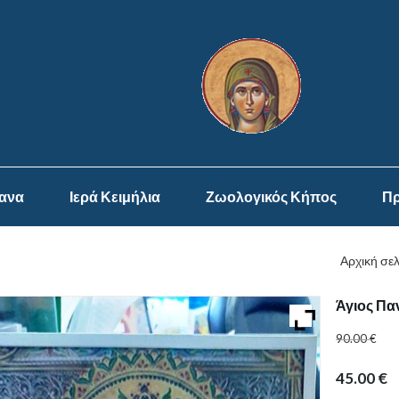
ψανα
Ιερά Κειμήλια
Ζωολογικός Κήπος
Πρ
Αρχική σε
Άγιος Π
90.00
€
45.00
€