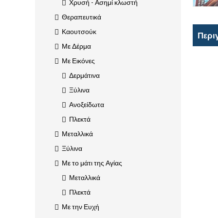
Χρυσή - Ασημί κλωστή
Θεραπευτικά
Καουτσούκ
Περι
Με Δέρμα
Με Εικόνες
Δερμάτινα
Ξύλινα
Ανοξείδωτα
Πλεκτά
Μεταλλικά
Ξύλινα
Με το μάτι της Αγίας
Μεταλλικά
Πλεκτά
Με την Ευχή