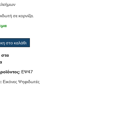
τελεήμων
ιδωτή σε κορνίζα.
εμα
κη στο καλάθι
 στα
α
ροϊόντος:
ΕΨ47
α:
Εικόνες Ψηφιδωτές