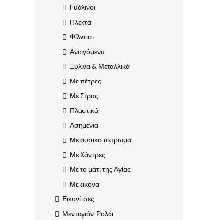
Γυάλινοι
Πλεκτά
Φίλντισι
Ανοιγόμενα
Ξύλινα & Μεταλλικά
Με πέτρες
Με Στρας
Πλαστικά
Ασημένια
Με φυσικό πέτρωμα
Με Χάντρες
Με το μάτι της Αγίας
Με εικόνα
Εικονίτσες
Μενταγιόν-Ρολόι