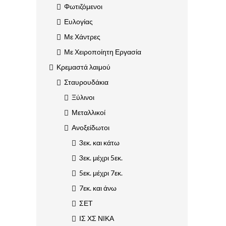
Φωτιζόμενοι
Ευλογίας
Με Χάντρες
Με Χειροποίητη Εργασία
Κρεμαστά λαιμού
Σταυρουδάκια
Ξύλινοι
Μεταλλικοί
Ανοξείδωτοι
3εκ. και κάτω
3εκ. μέχρι 5εκ.
5εκ. μέχρι 7εκ.
7εκ. και άνω
ΣΕΤ
ΙΣ ΧΣ ΝΙΚΑ