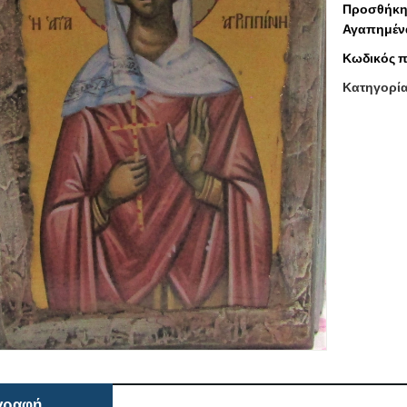
Προσθήκη
Αγαπημέν
Κωδικός π
Κατηγορί
γραφή