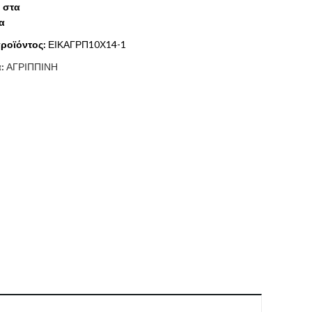
 στα
α
ροϊόντος:
ΕΙΚΑΓΡΠ10Χ14-1
α:
ΑΓΡΙΠΠΙΝΗ