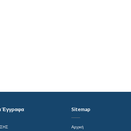
α Έγγραφα
Sitemap
ΗΣΗΣ
Αρχική