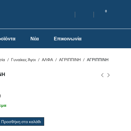
0
οϊόντα
Νέα
Επικοινωνία
σία
/
Γυναίκες Άγοι
/
ΑΛΦΑ
/
ΑΓΡΙΠΠΙΝΗ
/
ΑΓΡΙΠΠΙΝΗ
ΝΗ
Η
εμα
Προσθήκη στο καλάθι