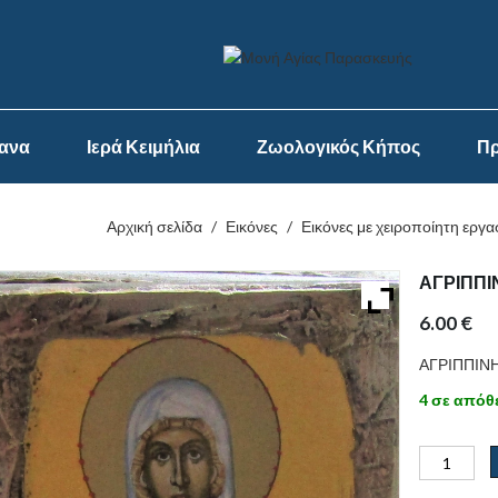
ψανα
Ιερά Κειμήλια
Ζωολογικός Κήπος
Πρ
Αρχική σελίδα
/
Εικόνες
/
Εικόνες με χειροποίητη εργα
ΑΓΡΙΠΠΙ
6.00
€
ΑΓΡΙΠΠΙΝ
4 σε απόθ