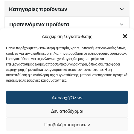
Κατηγορίες προϊόντων
Προτεινόμενα Προϊόντα
Διαχείριση Συγκατάθεσης
Για να παρέχουμε την καλύτερη εμπειρία, χρησιμοποιούμε τεχνολογίες όπως
Χρήσιμα Έγγραφα
cookies για την αποθήκευση ή/και την πρόσβαση σε πληροφορίες συσκευών.
Η συγκατάθεση για τις εν λόγω τεχνολογίες θα μας επιτρέψει να
επεξεργαστούμε δεδομένα προσωπικού χαρακτήρα, όπως συμπεριφορά
περιήγησης ή μοναδικά αναγνωριστικά σε αυτόν τον ιστότοπο. Η μη
Sitemap
συγκατάθεση ή η ανάκληση της συγκατάθεσης, μπορεί να επηρεάσει αρνητικά
ορισμένες λειτουργίες και δυνατότητες.
Στοιχεία Επικοινωνίας
Αποδοχή Όλων
© 2017
Ιερά Γυναικεία Μονή Αγίας Παρασκευής
. All rights reserved.
Δεν αποδέχομαι
Powered by |
Προβολή προτιμήσεων