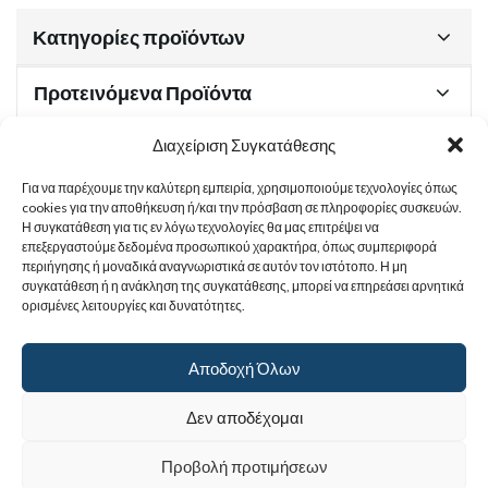
Κατηγορίες προϊόντων
Προτεινόμενα Προϊόντα
Διαχείριση Συγκατάθεσης
Για να παρέχουμε την καλύτερη εμπειρία, χρησιμοποιούμε τεχνολογίες όπως
Χρήσιμα Έγγραφα
cookies για την αποθήκευση ή/και την πρόσβαση σε πληροφορίες συσκευών.
Η συγκατάθεση για τις εν λόγω τεχνολογίες θα μας επιτρέψει να
επεξεργαστούμε δεδομένα προσωπικού χαρακτήρα, όπως συμπεριφορά
περιήγησης ή μοναδικά αναγνωριστικά σε αυτόν τον ιστότοπο. Η μη
Sitemap
συγκατάθεση ή η ανάκληση της συγκατάθεσης, μπορεί να επηρεάσει αρνητικά
ορισμένες λειτουργίες και δυνατότητες.
Στοιχεία Επικοινωνίας
Αποδοχή Όλων
© 2017
Ιερά Γυναικεία Μονή Αγίας Παρασκευής
. All rights reserved.
Δεν αποδέχομαι
Powered by |
Προβολή προτιμήσεων