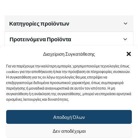
Κατηγορίες προϊόντων
Προτεινόμενα Προϊόντα
Διαχείριση Συγκατάθεσης
Για να παρέχουμε την καλύτερη εμπειρία, χρησιμοποιούμε τεχνολογίες όπως
Χρήσιμα Έγγραφα
cookies για την αποθήκευση ή/και την πρόσβαση σε πληροφορίες συσκευών.
Η συγκατάθεση για τις εν λόγω τεχνολογίες θα μας επιτρέψει να
επεξεργαστούμε δεδομένα προσωπικού χαρακτήρα, όπως συμπεριφορά
περιήγησης ή μοναδικά αναγνωριστικά σε αυτόν τον ιστότοπο. Η μη
Sitemap
συγκατάθεση ή η ανάκληση της συγκατάθεσης, μπορεί να επηρεάσει αρνητικά
ορισμένες λειτουργίες και δυνατότητες.
Στοιχεία Επικοινωνίας
Αποδοχή Όλων
© 2017
Ιερά Γυναικεία Μονή Αγίας Παρασκευής
. All rights reserved.
Δεν αποδέχομαι
Powered by |