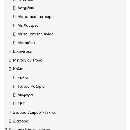
Ασημένια
Με φυσικό πέτρωμα
Με Χάντρες
Με το μάτι της Αγίας
Με εικόνα
Εικονίτσες
Μενταγιόν-Ρολόι
Κολιέ
Ξύλινα
Τύπου Ροζάριο
Διάφορα
ΣΕΤ
Σταυροί Λαιμού >7εκ. cm.
Διάφορα
Κρεμαστά Αυτοκινήτου