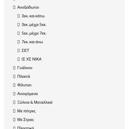
Ανοξείδωτοι
3εκ. και κάτω
3εκ. μέχρι 5εκ.
5εκ. μέχρι 7εκ.
7εκ. και άνω
ΣΕΤ
ΙΣ ΧΣ ΝΙΚΑ
Γυάλινοι
Πλεκτά
Φίλντισι
Ανοιγόμενα
Ξύλινα & Μεταλλικά
Με πέτρες
Με Στρας
Πλαστικά