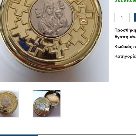
3 σε απόθ
Προσθήκη
Αγαπημέν
Κωδικός π
Κατηγορίε