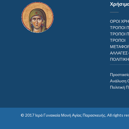
Χρήσιμ
ΟΡΟΙ ΧΡ
ΤΡΟΠΟΙ 
ΤΡΟΠΟΙ 
ΤΡΟΠ
ΜΕΤΑΦΟΡ
ΑΛΛΑΓΕΣ
ΠΟΛΙΤΙΚ
Προστασί
Aνάλυση 
Πολιτική 
© 2017
Ιερά Γυναικεία Μονή Αγίας Παρασκευής
. All rights 