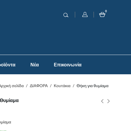
0
οϊόντα
Νέα
Επικοινωνία
Αρχική σελίδα
/
ΔΙΑΦΟΡΑ
/
Κουτάκια
/
Θήκη για θυμίαμα
 Θυμίαμα
υμίαμα