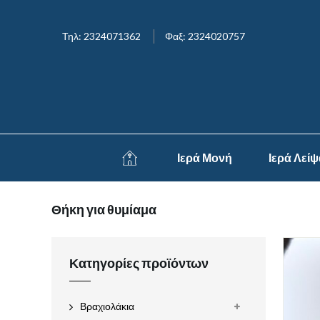
Τηλ: 2324071362
Φαξ: 2324020757
Ιερά Μονή
Ιερά Λεί
Θήκη για θυμίαμα
Κατηγορίες προϊόντων
Βραχιολάκια