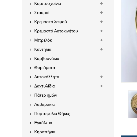
Κομποσχοίνια
Σταυροί
Κρεμαστά λαιμού
Κρεμαστά Αυτοκινήτου
Μπρελόκ
Καντήλια
Καρβουνάκια
Θυμιάματα
Αυτοκόλλητα
Δαχτυλίδια
Πάτερ ημών
Λαβαράκια
Πορτοφολια Θήκες
Εγκόλπια
Κηροπήγια