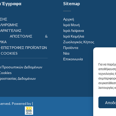
α Έγγραφα
Sitemap
ΗΣΗΣ
Αρχική
ΠΛΗΡΩΜΗΣ
Ιερά Μονή
ΠΑΡΑΓΓΕΛΙΑΣ
Ιερά Λείψανα
ΟΙ ΑΠΟΣΤΟΛΗΣ &
Ιερά Κειμήλια
ΙΚΑ
Ζωολογικός Κήπος
–ΕΠΙΣΤΡΟΦΕΣ ΠΡΟΪΌΝΤΩΝ
Προϊόντα
Η COOKIES
Νέα
Επικοινωνία
Για να παρέχ
α Προσωπικών Δεδομένων
αποθήκευση 
Cookies
τεχνολογίες
Προστασίας Δεδομένων
συμπεριφορά
συγκατάθεση
λειτουργίες 
Αποδ
reserved. Powered by |