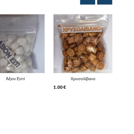
Άξιον Εστί
Χρυσολίβανο
1.00
€
1.00
€