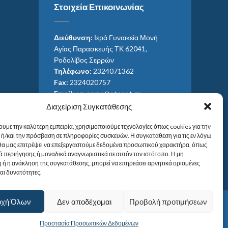
Στοιχεία Επικοινωνίας
Διεύθυνση:
Ιερά Γυναικεία Μονή
Αγίας Παρασκευής ΤΚ 62041,
Ροδολίβος Σερρών
Τηλέφωνο:
2324071362
Fax:
2324020757
Email:
ag_paras@otenet.gr
Email:
info@im-agparaskevis.gr
Διαχείριση Συγκατάθεσης
Ώρες επισκέψεων:
ουμε την καλύτερη εμπειρία, χρησιμοποιούμε τεχνολογίες όπως cookies για την
Από ανατολή έως και δύση του ηλίου.
ή/και την πρόσβαση σε πληροφορίες συσκευών. Η συγκατάθεση για τις εν λόγω
 θα μας επιτρέψει να επεξεργαστούμε δεδομένα προσωπικού χαρακτήρα, όπως
 περιήγησης ή μοναδικά αναγνωριστικά σε αυτόν τον ιστότοπο. Η μη
 ή η ανάκληση της συγκατάθεσης, μπορεί να επηρεάσει αρνητικά ορισμένες
και δυνατότητες.
οχή Όλων
Δεν αποδέχομαι
Προβολή προτιμήσεων
Προστασία Προσωπικών Δεδομένων