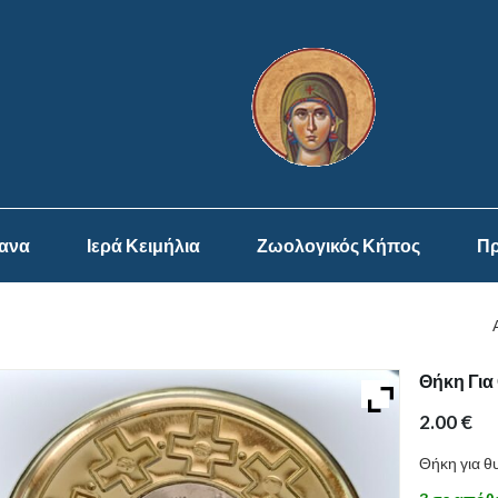
ψανα
Ιερά Κειμήλια
Ζωολογικός Κήπος
Πρ
Θήκη Για
2.00
€
Θήκη για θ