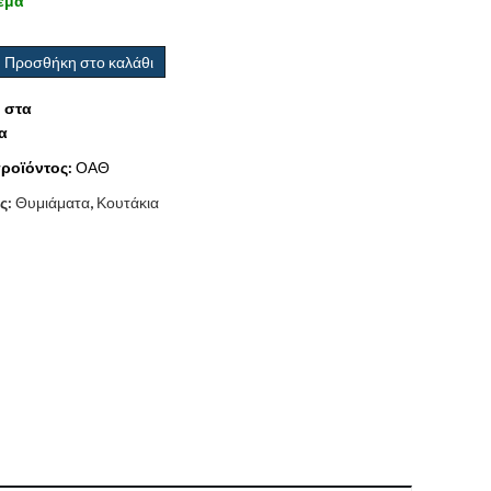
εμα
Προσθήκη στο καλάθι
 στα
α
ροϊόντος:
ΟΑΘ
ς:
Θυμιάματα
,
Κουτάκια