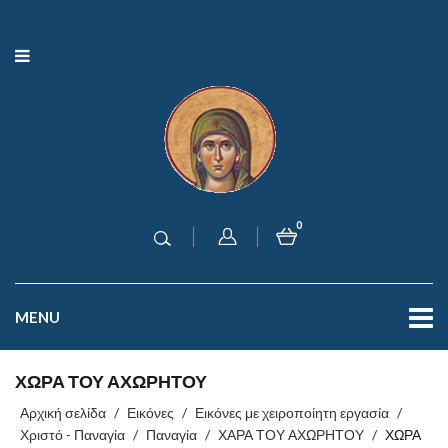
0
MENU
ΧΩΡΑ ΤΟΥ ΑΧΩΡΗΤΟΥ
Αρχική σελίδα
/
Εικόνες
/
Εικόνες με χειροποίητη εργασία
/
Χριστό - Παναγία
/
Παναγία
/
ΧΑΡΑ ΤΟΥ ΑΧΩΡΗΤΟΥ
/
ΧΩΡΑ