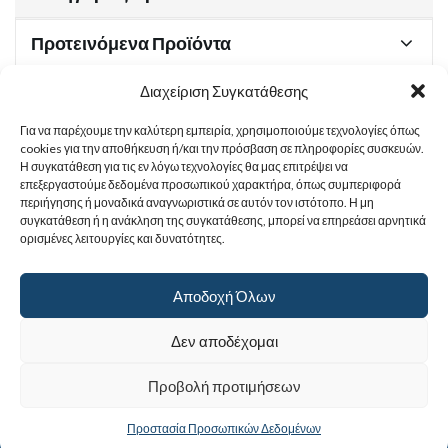
Προτεινόμενα Προϊόντα
Διαχείριση Συγκατάθεσης
Για να παρέχουμε την καλύτερη εμπειρία, χρησιμοποιούμε τεχνολογίες όπως
Χρήσιμα Έγγραφα
cookies για την αποθήκευση ή/και την πρόσβαση σε πληροφορίες συσκευών.
Η συγκατάθεση για τις εν λόγω τεχνολογίες θα μας επιτρέψει να
επεξεργαστούμε δεδομένα προσωπικού χαρακτήρα, όπως συμπεριφορά
περιήγησης ή μοναδικά αναγνωριστικά σε αυτόν τον ιστότοπο. Η μη
Sitemap
συγκατάθεση ή η ανάκληση της συγκατάθεσης, μπορεί να επηρεάσει αρνητικά
ορισμένες λειτουργίες και δυνατότητες.
Στοιχεία Επικοινωνίας
Αποδοχή Όλων
© 2017
Ιερά Γυναικεία Μονή Αγίας Παρασκευής
. All rights reserved.
Δεν αποδέχομαι
Powered by |
Προβολή προτιμήσεων
Προστασία Προσωπικών Δεδομένων