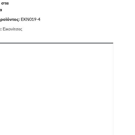
 στα
α
ροϊόντος:
ΕΚΝ019-4
α:
Εικονίτσες