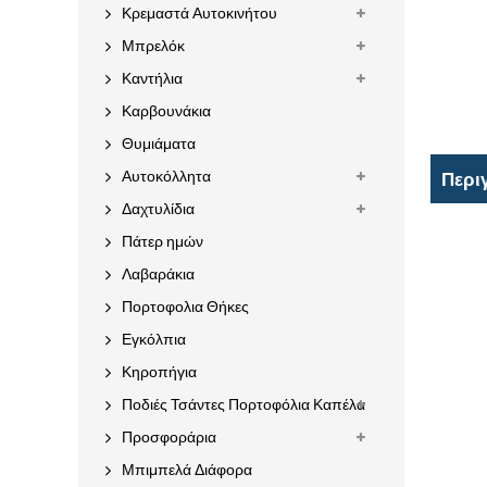
Κρεμαστά Αυτοκινήτου
Μπρελόκ
Καντήλια
Καρβουνάκια
Θυμιάματα
Αυτοκόλλητα
Περι
Δαχτυλίδια
Πάτερ ημών
Λαβαράκια
Πορτοφολια Θήκες
Εγκόλπια
Κηροπήγια
Ποδιές Τσάντες Πορτοφόλια Καπέλα
Προσφοράρια
Μπιμπελά Διάφορα