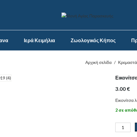
ψανα
Ιερά Κειμήλια
Ζωολογικός Κήπος
Πρ
Αρχική σελίδα
/
Κρεμαστά
Εικονίτσ
3.00
€
Εικονίτσα 
2 σε απόθ