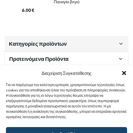
Παναγία βιτρό
6.00
€
Κατηγορίες προϊόντων
Προτεινόμενα Προϊόντα
Διαχείριση Συγκατάθεσης
Για να παρέχουμε την καλύτερη εμπειρία, χρησιμοποιούμε τεχνολογίες όπως
Χρήσιμα Έγγραφα
cookies για την αποθήκευση ή/και την πρόσβαση σε πληροφορίες συσκευών.
Η συγκατάθεση για τις εν λόγω τεχνολογίες θα μας επιτρέψει να
επεξεργαστούμε δεδομένα προσωπικού χαρακτήρα, όπως συμπεριφορά
περιήγησης ή μοναδικά αναγνωριστικά σε αυτόν τον ιστότοπο. Η μη
Sitemap
συγκατάθεση ή η ανάκληση της συγκατάθεσης, μπορεί να επηρεάσει αρνητικά
ορισμένες λειτουργίες και δυνατότητες.
Στοιχεία Επικοινωνίας