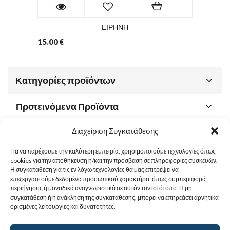
ΕΙΡΗΝΗ
15.00
€
Κατηγορίες προϊόντων
Προτεινόμενα Προϊόντα
Διαχείριση Συγκατάθεσης
Για να παρέχουμε την καλύτερη εμπειρία, χρησιμοποιούμε τεχνολογίες όπως
Χρήσιμα Έγγραφα
cookies για την αποθήκευση ή/και την πρόσβαση σε πληροφορίες συσκευών.
Η συγκατάθεση για τις εν λόγω τεχνολογίες θα μας επιτρέψει να
επεξεργαστούμε δεδομένα προσωπικού χαρακτήρα, όπως συμπεριφορά
περιήγησης ή μοναδικά αναγνωριστικά σε αυτόν τον ιστότοπο. Η μη
Sitemap
συγκατάθεση ή η ανάκληση της συγκατάθεσης, μπορεί να επηρεάσει αρνητικά
ορισμένες λειτουργίες και δυνατότητες.
Στοιχεία Επικοινωνίας