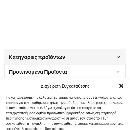
Κατηγορίες προϊόντων
Προτεινόμενα Προϊόντα
Διαχείριση Συγκατάθεσης
Για να παρέχουμε την καλύτερη εμπειρία, χρησιμοποιούμε τεχνολογίες όπως
Χρήσιμα Έγγραφα
cookies για την αποθήκευση ή/και την πρόσβαση σε πληροφορίες συσκευών.
Η συγκατάθεση για τις εν λόγω τεχνολογίες θα μας επιτρέψει να
επεξεργαστούμε δεδομένα προσωπικού χαρακτήρα, όπως συμπεριφορά
περιήγησης ή μοναδικά αναγνωριστικά σε αυτόν τον ιστότοπο. Η μη
Sitemap
συγκατάθεση ή η ανάκληση της συγκατάθεσης, μπορεί να επηρεάσει αρνητικά
ορισμένες λειτουργίες και δυνατότητες.