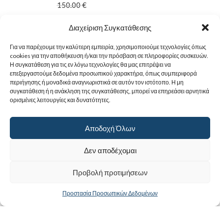
150.00
€
120.00
€
Διαχείριση Συγκατάθεσης
Για να παρέχουμε την καλύτερη εμπειρία, χρησιμοποιούμε τεχνολογίες όπως
cookies για την αποθήκευση ή/και την πρόσβαση σε πληροφορίες συσκευών.
Η συγκατάθεση για τις εν λόγω τεχνολογίες θα μας επιτρέψει να
επεξεργαστούμε δεδομένα προσωπικού χαρακτήρα, όπως συμπεριφορά
περιήγησης ή μοναδικά αναγνωριστικά σε αυτόν τον ιστότοπο. Η μη
συγκατάθεση ή η ανάκληση της συγκατάθεσης, μπορεί να επηρεάσει αρνητικά
ορισμένες λειτουργίες και δυνατότητες.
Αποδοχή Όλων
Δεν αποδέχομαι
Προβολή προτιμήσεων
Προστασία Προσωπικών Δεδομένων
Κατηγορίες προϊόντων