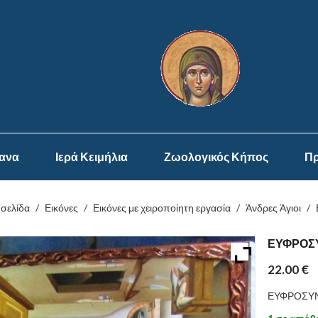
ψανα
Ιερά Κειμήλια
Ζωολογικός Κήπος
Πρ
 σελίδα
/
Εικόνες
/
Εικόνες με χειροποίητη εργασία
/
Άνδρες Άγιοι
/
ΕΥΦΡΟΣΥ
22.00
€
ΕΥΦΡΟΣΥΝ