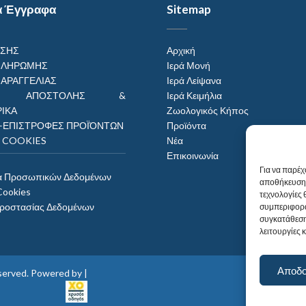
α Έγγραφα
Sitemap
ΗΣΗΣ
Αρχική
ΠΛΗΡΩΜΗΣ
Ιερά Μονή
ΠΑΡΑΓΓΕΛΙΑΣ
Ιερά Λείψανα
ΟΙ ΑΠΟΣΤΟΛΗΣ &
Ιερά Κειμήλια
ΙΚΑ
Ζωολογικός Κήπος
–ΕΠΙΣΤΡΟΦΕΣ ΠΡΟΪΌΝΤΩΝ
Προϊόντα
Η COOKIES
Νέα
Επικοινωνία
Για να παρέχ
α Προσωπικών Δεδομένων
αποθήκευση 
Cookies
τεχνολογίες
Προστασίας Δεδομένων
συμπεριφορά
συγκατάθεση
λειτουργίες 
Αποδ
reserved. Powered by |