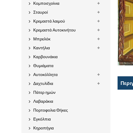
Κομποσχοίνια
Σταυροί
Κρεμαστά λαιμού
Κρεμαστά Αυτοκινήτου
Μπρελόκ
Καντήλια
Καρβουνάκια
Θυμιάματα
Αυτοκόλλητα
Περι
Δαχτυλίδια
Πάτερ ημών
Λαβαράκια
Πορτοφολια Θήκες
Εγκόλπια
Κηροπήγια