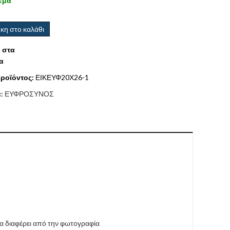
εμα
κη στο καλάθι
 στα
α
ροϊόντος:
ΕΙΚΕΥΦ20Χ26-1
α:
ΕΥΦΡΟΣΥΝΟΣ
να διαφέρει από την φωτογραφία