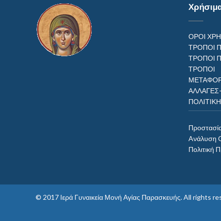
Χρήσιμ
ΟΡΟΙ ΧΡ
ΤΡΟΠΟΙ 
ΤΡΟΠΟΙ 
ΤΡΟΠ
ΜΕΤΑΦΟΡ
ΑΛΛΑΓΕΣ
ΠΟΛΙΤΙΚ
Προστασί
Aνάλυση 
Πολιτική 
© 2017
Ιερά Γυναικεία Μονή Αγίας Παρασκευής
. All rights 