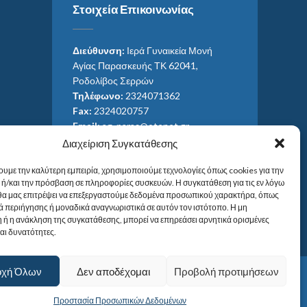
Στοιχεία Επικοινωνίας
Διεύθυνση:
Ιερά Γυναικεία Μονή
Αγίας Παρασκευής ΤΚ 62041,
Ροδολίβος Σερρών
Τηλέφωνο:
2324071362
Fax:
2324020757
Email:
ag_paras@otenet.gr
Email:
info@im-agparaskevis.gr
Διαχείριση Συγκατάθεσης
Ώρες επισκέψεων:
ουμε την καλύτερη εμπειρία, χρησιμοποιούμε τεχνολογίες όπως cookies για την
Από ανατολή έως και δύση του ηλίου.
ή/και την πρόσβαση σε πληροφορίες συσκευών. Η συγκατάθεση για τις εν λόγω
 θα μας επιτρέψει να επεξεργαστούμε δεδομένα προσωπικού χαρακτήρα, όπως
 περιήγησης ή μοναδικά αναγνωριστικά σε αυτόν τον ιστότοπο. Η μη
 ή η ανάκληση της συγκατάθεσης, μπορεί να επηρεάσει αρνητικά ορισμένες
και δυνατότητες.
οχή Όλων
Δεν αποδέχομαι
Προβολή προτιμήσεων
Προστασία Προσωπικών Δεδομένων