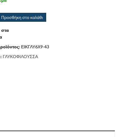
εμα
Προσθήκη στο καλάθι
 στα
α
ροϊόντος:
ΕΙΚΓΛΥ6Χ9-43
α:
ΓΛΥΚΟΦΙΛΟΥΣΣΑ