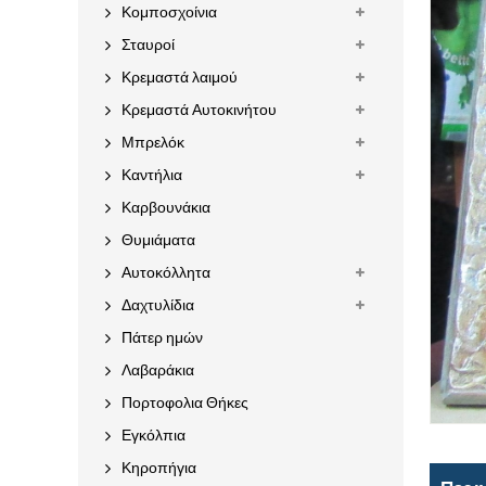
Κομποσχοίνια
Σταυροί
Κρεμαστά λαιμού
Κρεμαστά Αυτοκινήτου
Μπρελόκ
Καντήλια
Καρβουνάκια
Θυμιάματα
Αυτοκόλλητα
Δαχτυλίδια
Πάτερ ημών
Λαβαράκια
Πορτοφολια Θήκες
Εγκόλπια
Κηροπήγια