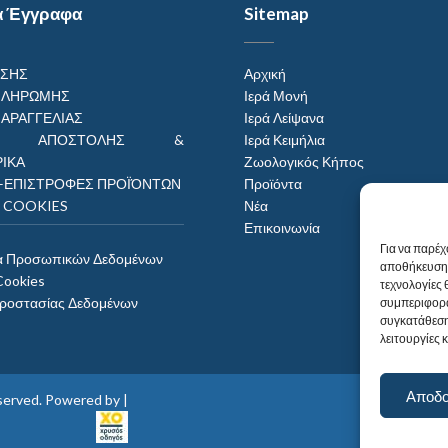
α Έγγραφα
Sitemap
ΗΣΗΣ
Αρχική
ΠΛΗΡΩΜΗΣ
Ιερά Μονή
ΠΑΡΑΓΓΕΛΙΑΣ
Ιερά Λείψανα
ΟΙ ΑΠΟΣΤΟΛΗΣ &
Ιερά Κειμήλια
ΙΚΑ
Ζωολογικός Κήπος
–ΕΠΙΣΤΡΟΦΕΣ ΠΡΟΪΌΝΤΩΝ
Προϊόντα
Η COOKIES
Νέα
Επικοινωνία
Για να παρέχ
α Προσωπικών Δεδομένων
αποθήκευση 
Cookies
τεχνολογίες
Προστασίας Δεδομένων
συμπεριφορά
συγκατάθεση
λειτουργίες 
Αποδ
reserved. Powered by |