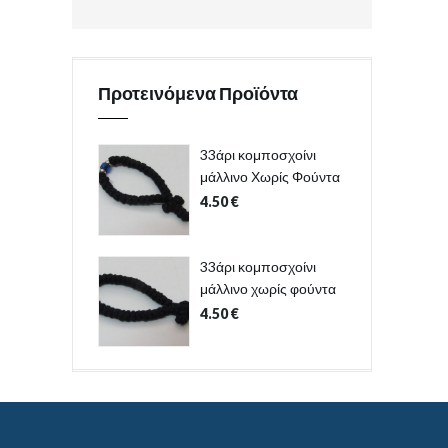
Προτεινόμενα Προϊόντα
33άρι κομποσχοίνι
μάλλινο Χωρίς Φούντα
4.50
€
33άρι κομποσχοίνι
μάλλινο χωρίς φούντα
4.50
€