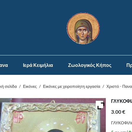
ψανα
Ιερά Κειμήλια
Ζωολογικός Κήπος
Πρ
κή σελίδα
/
Εικόνες
/
Εικόνες με χειροποίητη εργασία
/
Χριστό - Πανα
ΓΛΥΚΟΦ
3.00
€
ΓΛΥΚΟΦΙ