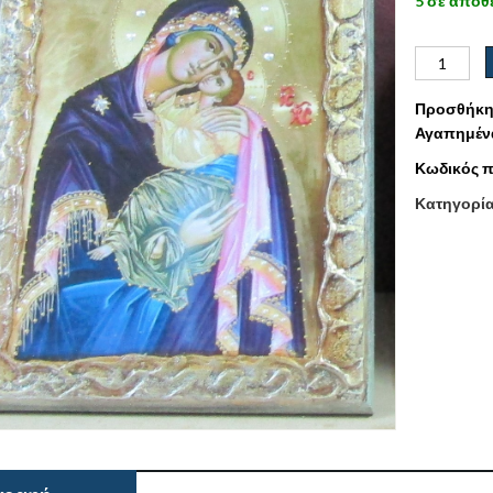
5 σε απόθ
Προσθήκη
Αγαπημέν
Κωδικός π
Κατηγορί