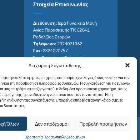
Στοιχεία Επικοινωνίας
Διεύθυνση:
Ιερά Γυναικεία Μονή
Αγίας Παρασκευής ΤΚ 62041,
Ροδολίβος Σερρών
Τηλέφωνο:
2324071362
Fax:
2324020757
Email:
ag_paras@otenet.gr
Email:
info@im-agparaskevis.gr
Διαχείριση Συγκατάθεσης
Ώρες επισκέψεων:
ουμε την καλύτερη εμπειρία, χρησιμοποιούμε τεχνολογίες όπως cookies για την
Από ανατολή έως και δύση του ηλίου.
ή/και την πρόσβαση σε πληροφορίες συσκευών. Η συγκατάθεση για τις εν λόγω
 θα μας επιτρέψει να επεξεργαστούμε δεδομένα προσωπικού χαρακτήρα, όπως
 περιήγησης ή μοναδικά αναγνωριστικά σε αυτόν τον ιστότοπο. Η μη
 ή η ανάκληση της συγκατάθεσης, μπορεί να επηρεάσει αρνητικά ορισμένες
και δυνατότητες.
οχή Όλων
Δεν αποδέχομαι
Προβολή προτιμήσεων
Προστασία Προσωπικών Δεδομένων