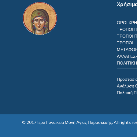
Χρήσιμ
ΟΡΟΙ ΧΡ
ΤΡΟΠΟΙ 
ΤΡΟΠΟΙ 
ΤΡΟΠ
ΜΕΤΑΦΟΡ
ΑΛΛΑΓΕΣ
ΠΟΛΙΤΙΚ
Προστασί
Aνάλυση 
Πολιτική 
© 2017
Ιερά Γυναικεία Μονή Αγίας Παρασκευής
. All rights 