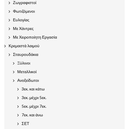
Ζωγραφιστοί
Φωτιζόμενοι
Ευλογίας
Με Χάντρες
Με Χειροποίητη Εργασία
Κρεμαστά λαιμού
Σταυρουδάκια
Ξύλινοι
Μεταλλικοί
Ανοξείδωτοι
3εκ. και κάτω
3εκ. μέχρι 5εκ.
5εκ. μέχρι 7εκ.
7εκ. και άνω
ΣΕΤ