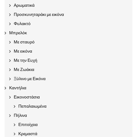
Αρωματικά
Προσκυνηταράκι με εικόνα
Φυλακτό
Μπρελόκ
Με σταυρό
Με εικόνα
Με την Ευχή
Με Ζωάκια
Ξύλινο με Εικόνα
Καντήλια
Εικονοστάσια
Πεπαλαιωμένα
Πήλινα
Επιτοίχεια
Κρεμαστά