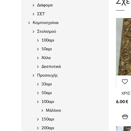
Σχε
Διάφορα
ΣΕΤ
Κομποσχοίνια
Στολισμού
100αρι
50αρι
Άλλα
Δεσποτικά
Προσευχής
33αρι
50αρι
ΧΡΙΣ
6.00
€
100αρι
Μάλλινο
150αρι
200αρι