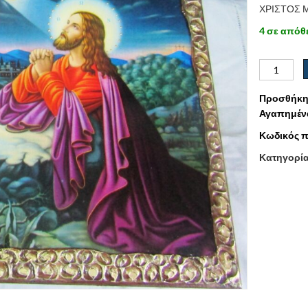
ΧΡΙΣΤΟΣ 
4 σε απόθ
Προσθήκη
Αγαπημέν
Κωδικός π
Κατηγορί