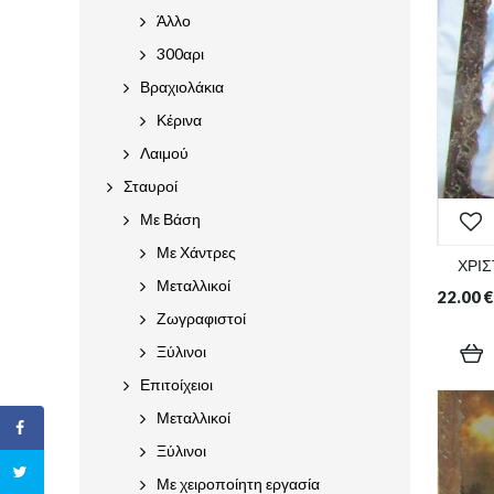
Άλλο
300αρι
Βραχιολάκια
Κέρινα
Λαιμού
Σταυροί
Με Βάση
Με Χάντρες
ΧΡΙΣ
Μεταλλικοί
22.00
€
Ζωγραφιστοί
Ξύλινοι
Επιτοίχειοι
Μεταλλικοί
Ξύλινοι
Με χειροποίητη εργασία