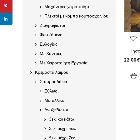
Με χάντρες χειροποίητο
Πλεκτοί με κόμπο κομποσχοινίου
Ζωγραφιστοί
Φωτιζόμενοι
Ευλογίας
Ιησ
Με Χάντρες
22.00
€
Με Χειροποίητη Εργασία
Κρεμαστά λαιμού
Σταυρουδάκια
Ξύλινοι
Μεταλλικοί
Ανοξείδωτοι
3εκ. και κάτω
3εκ. μέχρι 5εκ.
5εκ. μέχρι 7εκ.