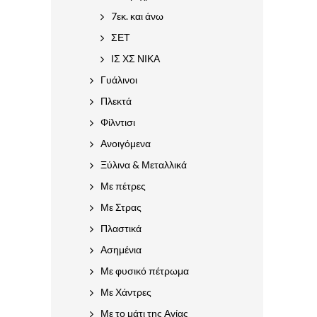
7εκ. και άνω
ΣΕΤ
ΙΣ ΧΣ ΝΙΚΑ
Γυάλινοι
Πλεκτά
Φίλντισι
Ανοιγόμενα
Ξύλινα & Μεταλλικά
Με πέτρες
Με Στρας
Πλαστικά
Ασημένια
Με φυσικό πέτρωμα
Με Χάντρες
Με το μάτι της Αγίας