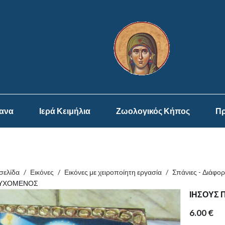
ψανα
Ιερά Κειμήλια
Ζωολογικός Κήπος
Πρ
σελίδα
/
Εικόνες
/
Εικόνες με χειροποίητη εργασία
/
Σπάνιες - Διάφορ
ΥΧΟΜΕΝΟΣ
ΙΗΣΟΥΣ
6.00
€