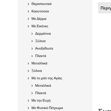
Θεραπευτικά
Περι
Καουτσούκ
Με Δέρμα
Με Εικόνες
Δερμάτινα
Ξύλινα
Ανοξείδωτα
Πλεκτά
Μεταλλικά
Ξύλινα
Με το μάτι της Αγίας
Μεταλλικά
Πλεκτά
Με την Ευχή
Με Φυσικό Πέτρωμα