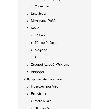
Με εικόνα
Εικονίτσες
Μενταγιόν-Ρολόι
Κολιέ
Ξύλινα
Τύπου Ροζάριο
Διάφορα
ΣΕΤ
Σταυροί Λαιμού >7εκ. cm.
Διάφορα
Κρεμαστά Αυτοκινήτου
Ημιπολύτιμοι Λίθοι
Εικονίτσες
Μεταλλικές
Πλαστικές