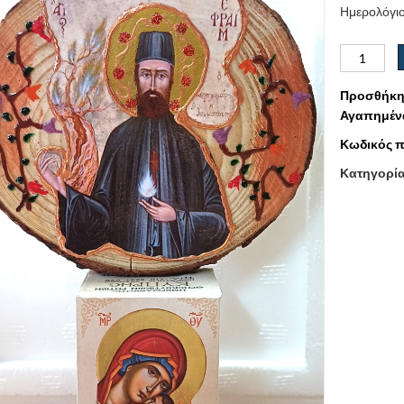
Ημερολόγιο
Προσθήκη
Αγαπημέν
Κωδικός π
Κατηγορί