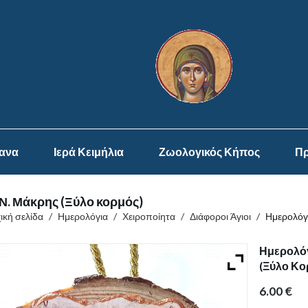
ψανα
Ιερά Κειμήλια
Ζωολογικός Κήπος
Πρ
 Ν. Μάκρης (Ξύλο κορμός)
ική σελίδα
/
Ημερολόγια
/
Χειροποίητα
/
Διάφοροι Άγιοι
/
Ημερολόγι
Ημερολόγ
(Ξύλο Κο
6.00
€