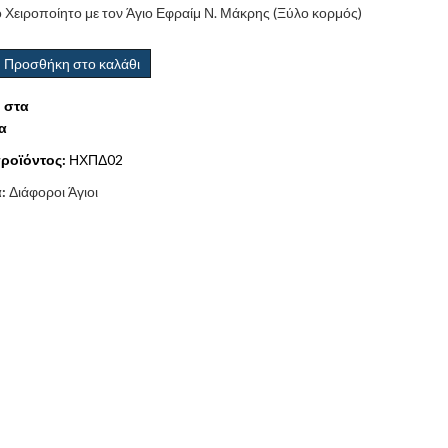
 Χειροποίητο με τον Άγιο Εφραίμ Ν. Μάκρης (Ξύλο κορμός)
Προσθήκη στο καλάθι
 στα
α
ροϊόντος:
ΗΧΠΔ02
α:
Διάφοροι Άγιοι