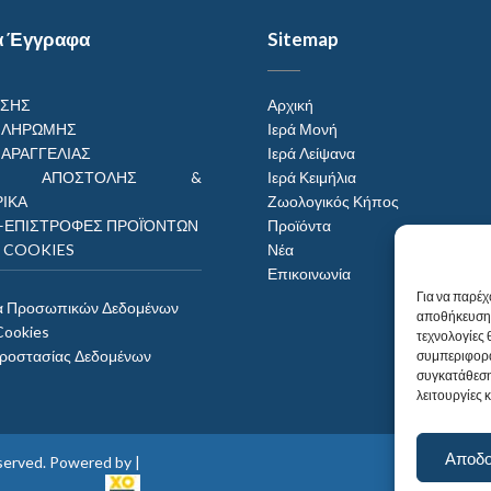
α Έγγραφα
Sitemap
ΗΣΗΣ
Αρχική
ΠΛΗΡΩΜΗΣ
Ιερά Μονή
ΠΑΡΑΓΓΕΛΙΑΣ
Ιερά Λείψανα
ΟΙ ΑΠΟΣΤΟΛΗΣ &
Ιερά Κειμήλια
ΙΚΑ
Ζωολογικός Κήπος
–ΕΠΙΣΤΡΟΦΕΣ ΠΡΟΪΌΝΤΩΝ
Προϊόντα
Η COOKIES
Νέα
Επικοινωνία
Για να παρέχ
α Προσωπικών Δεδομένων
αποθήκευση 
Cookies
τεχνολογίες
Προστασίας Δεδομένων
συμπεριφορά
συγκατάθεση
λειτουργίες 
Αποδ
reserved. Powered by |