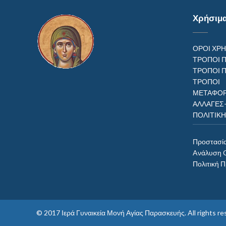
Χρήσιμ
ΟΡΟΙ ΧΡ
ΤΡΟΠΟΙ 
ΤΡΟΠΟΙ 
ΤΡΟΠ
ΜΕΤΑΦΟΡ
ΑΛΛΑΓΕΣ
ΠΟΛΙΤΙΚ
Προστασί
Aνάλυση 
Πολιτική 
© 2017
Ιερά Γυναικεία Μονή Αγίας Παρασκευής
. All rights 