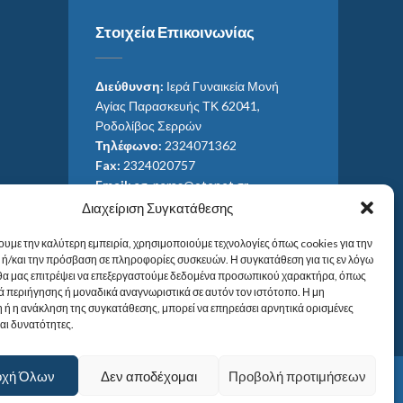
Στοιχεία Επικοινωνίας
Διεύθυνση:
Ιερά Γυναικεία Μονή
Αγίας Παρασκευής ΤΚ 62041,
Ροδολίβος Σερρών
Τηλέφωνο:
2324071362
Fax:
2324020757
Email:
ag_paras@otenet.gr
Email:
info@im-agparaskevis.gr
Διαχείριση Συγκατάθεσης
Ώρες επισκέψεων:
ουμε την καλύτερη εμπειρία, χρησιμοποιούμε τεχνολογίες όπως cookies για την
Από ανατολή έως και δύση του ηλίου.
ή/και την πρόσβαση σε πληροφορίες συσκευών. Η συγκατάθεση για τις εν λόγω
 θα μας επιτρέψει να επεξεργαστούμε δεδομένα προσωπικού χαρακτήρα, όπως
 περιήγησης ή μοναδικά αναγνωριστικά σε αυτόν τον ιστότοπο. Η μη
 ή η ανάκληση της συγκατάθεσης, μπορεί να επηρεάσει αρνητικά ορισμένες
και δυνατότητες.
οχή Όλων
Δεν αποδέχομαι
Προβολή προτιμήσεων