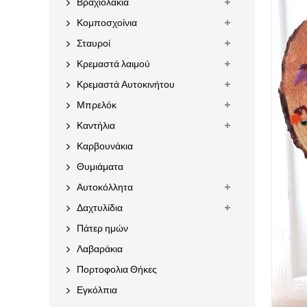
Βραχιολάκια
Κομποσχοίνια
Σταυροί
Κρεμαστά λαιμού
Κρεμαστά Αυτοκινήτου
Μπρελόκ
Καντήλια
Καρβουνάκια
Θυμιάματα
Αυτοκόλλητα
Δαχτυλίδια
Πάτερ ημών
Λαβαράκια
Πορτοφολια Θήκες
Εγκόλπια