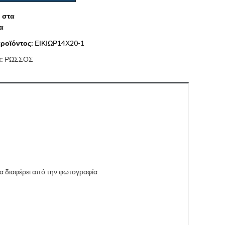
 στα
α
ροϊόντος:
ΕΙΚΙΩΡ14Χ20-1
α:
ΡΩΣΣΟΣ
να διαφέρει από την φωτογραφία