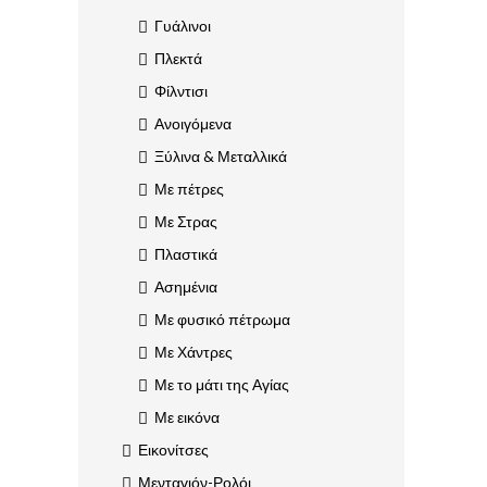
Γυάλινοι
Πλεκτά
Φίλντισι
Ανοιγόμενα
Ξύλινα & Μεταλλικά
Με πέτρες
Με Στρας
Πλαστικά
Ασημένια
Με φυσικό πέτρωμα
Με Χάντρες
Με το μάτι της Αγίας
Με εικόνα
Εικονίτσες
Μενταγιόν-Ρολόι