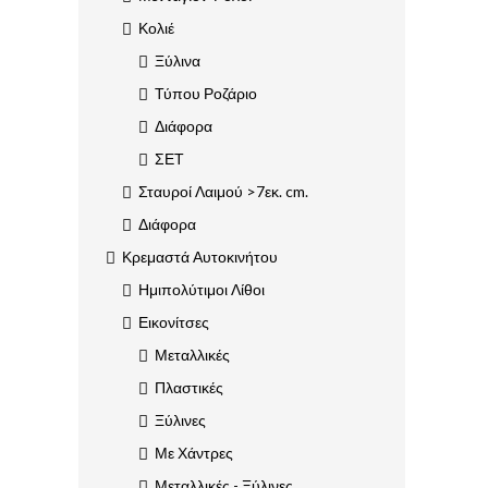
Κολιέ
Ξύλινα
Τύπου Ροζάριο
Διάφορα
ΣΕΤ
Σταυροί Λαιμού >7εκ. cm.
Διάφορα
Κρεμαστά Αυτοκινήτου
Ημιπολύτιμοι Λίθοι
Εικονίτσες
Μεταλλικές
Πλαστικές
Ξύλινες
Με Χάντρες
Μεταλλικές - Ξύλινες