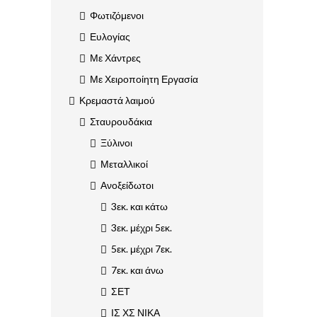
Φωτιζόμενοι
Ευλογίας
Με Χάντρες
Με Χειροποίητη Εργασία
Κρεμαστά λαιμού
Σταυρουδάκια
Ξύλινοι
Μεταλλικοί
Ανοξείδωτοι
3εκ. και κάτω
3εκ. μέχρι 5εκ.
5εκ. μέχρι 7εκ.
7εκ. και άνω
ΣΕΤ
ΙΣ ΧΣ ΝΙΚΑ