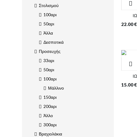
Στολισμού
100αρι
Ι
50αρι
22.00
€
Άλλα
Δεσποτικά
Προσευχής
33αρι
50αρι
Ι
100αρι
15.00
€
Μάλλινο
150αρι
200αρι
Άλλο
300αρι
Βραχιολάκια