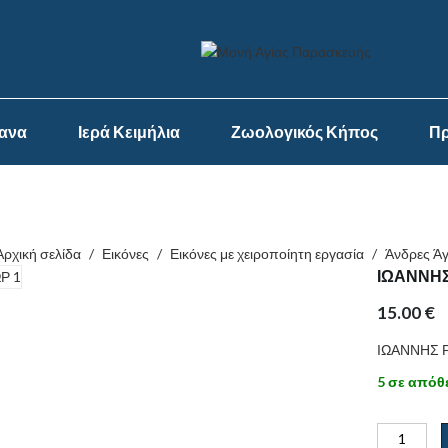
ψανα
Ιερά Κειμήλια
Ζωολογικός Κήπος
Πρ
Αρχική σελίδα
/
Εικόνες
/
Εικόνες με χειροποίητη εργασία
/
Άνδρες Άγ
ΙΩΑΝΝΗ
15.00
€
ΙΩΑΝΝΗΣ 
5 σε απόθ