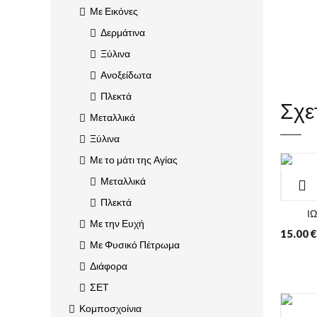
Με Εικόνες
Δερμάτινα
Ξύλινα
Ανοξείδωτα
Πλεκτά
Σχε
Μεταλλικά
Ξύλινα
Με το μάτι της Αγίας
Μεταλλικά
Πλεκτά
Ι
Με την Ευχή
15.00
€
Με Φυσικό Πέτρωμα
Διάφορα
ΣΕΤ
Κομποσχοίνια