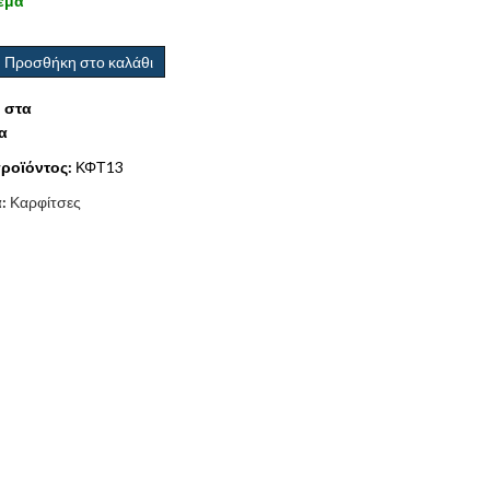
εμα
Προσθήκη στο καλάθι
 στα
α
ροϊόντος:
ΚΦΤ13
α:
Καρφίτσες