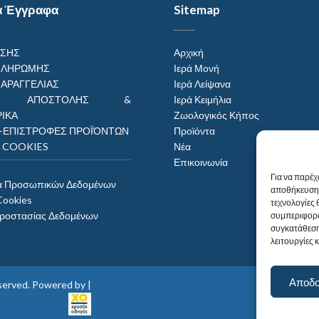
α Έγγραφα
Sitemap
ΗΣΗΣ
Αρχική
ΠΛΗΡΩΜΗΣ
Ιερά Μονή
ΠΑΡΑΓΓΕΛΙΑΣ
Ιερά Λείψανα
ΟΙ ΑΠΟΣΤΟΛΗΣ &
Ιερά Κειμήλια
ΙΚΑ
Ζωολογικός Κήπος
–ΕΠΙΣΤΡΟΦΕΣ ΠΡΟΪΌΝΤΩΝ
Προϊόντα
Η COOKIES
Νέα
Επικοινωνία
Για να παρέχ
α Προσωπικών Δεδομένων
αποθήκευση 
Cookies
τεχνολογίες
Προστασίας Δεδομένων
συμπεριφορά
συγκατάθεση
λειτουργίες 
Αποδ
reserved. Powered by |