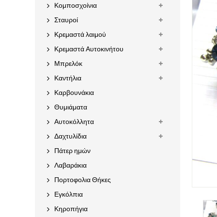
Κομποσχοίνια
Σταυροί
Κρεμαστά λαιμού
Κρεμαστά Αυτοκινήτου
Μπρελόκ
Καντήλια
Καρβουνάκια
Θυμιάματα
Αυτοκόλλητα
Δαχτυλίδια
Πάτερ ημών
Λαβαράκια
Πορτοφολια Θήκες
Εγκόλπια
Κηροπήγια