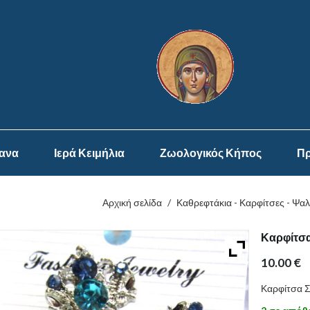
ψανα
Ιερά Κειμήλια
Ζωολογικός Κήπος
Πρ
Αρχική σελίδα
/
Καθρεφτάκια - Καρφίτσες - Ψαλ
Καρφίτσα
10.00
€
Καρφίτσα Σ