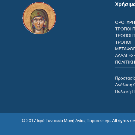
Χρήσιμ
ΟΡΟΙ ΧΡ
ΤΡΟΠΟΙ 
ΤΡΟΠΟΙ 
ΤΡΟΠ
ΜΕΤΑΦΟΡ
ΑΛΛΑΓΕΣ
ΠΟΛΙΤΙΚ
Προστασί
Aνάλυση 
Πολιτική 
© 2017
Ιερά Γυναικεία Μονή Αγίας Παρασκευής
. All rights 