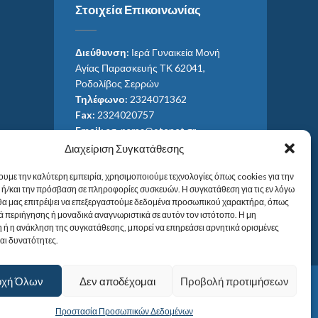
Στοιχεία Επικοινωνίας
Διεύθυνση:
Ιερά Γυναικεία Μονή
Αγίας Παρασκευής ΤΚ 62041,
Ροδολίβος Σερρών
Τηλέφωνο:
2324071362
Fax:
2324020757
Email:
ag_paras@otenet.gr
Email:
info@im-agparaskevis.gr
Διαχείριση Συγκατάθεσης
Ώρες επισκέψεων:
ουμε την καλύτερη εμπειρία, χρησιμοποιούμε τεχνολογίες όπως cookies για την
Από ανατολή έως και δύση του ηλίου.
ή/και την πρόσβαση σε πληροφορίες συσκευών. Η συγκατάθεση για τις εν λόγω
 θα μας επιτρέψει να επεξεργαστούμε δεδομένα προσωπικού χαρακτήρα, όπως
 περιήγησης ή μοναδικά αναγνωριστικά σε αυτόν τον ιστότοπο. Η μη
 ή η ανάκληση της συγκατάθεσης, μπορεί να επηρεάσει αρνητικά ορισμένες
και δυνατότητες.
οχή Όλων
Δεν αποδέχομαι
Προβολή προτιμήσεων
Προστασία Προσωπικών Δεδομένων