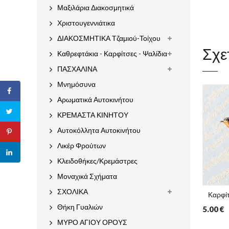
Μαξιλάρια Διακοσμητικά
Χριστουγεννιάτικα
ΔΙΑΚΟΣΜΗΤΙΚΑ Τζαμιού-Τοίχου
Σχε
Καθρεφτάκια - Καρφίτσες - Ψαλίδια
ΠΑΣΧΑΛΙΝΑ
Μνημόσυνα
Αρωματικά Αυτοκινήτου
ΚΡΕΜΑΣΤΑ ΚΙΝΗΤΟΥ
Αυτοκόλλητα Αυτοκινήτου
Λικέρ Φρούτων
Κλειδοθήκες/Κρεμάστρες
Μοναχικά Σχήματα
ΣΧΟΛΙΚΑ
Καρφίτ
Θήκη Γυαλιών
5.00
€
ΜΥΡΟ ΑΓΙΟΥ ΟΡΟΥΣ