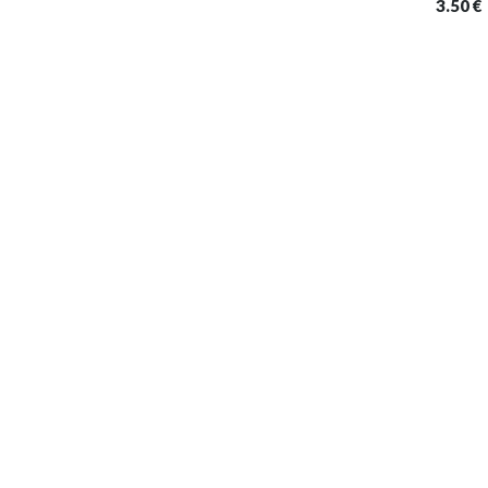
3.50
€