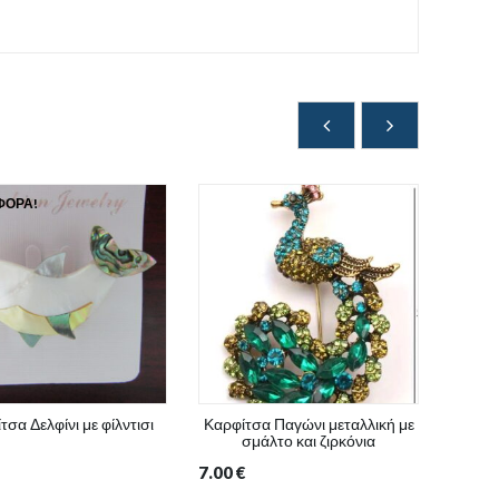
ΦΟΡΆ!
τσα Δελφίνι με φίλντισι
Καρφίτσα Παγώνι μεταλλική με
Κα
σμάλτο και ζιρκόνια
με
7.00
€
5.00
€