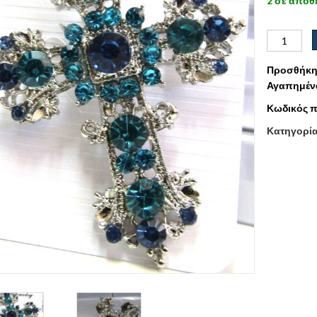
2 σε απόθ
Προσθήκη
Αγαπημέν
Κωδικός π
Κατηγορί