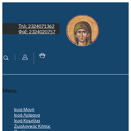
Τηλ: 2324071362
Φαξ: 2324020757
0
Menu
Ιερά Μονή
Ιερά Λείψανα
Ιερά Κειμήλια
Ζωολογικός Κήπος