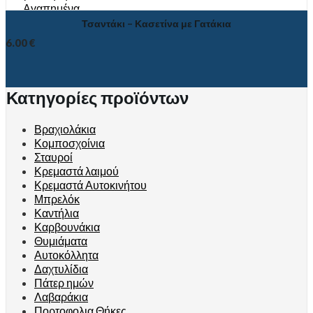
Αγαπημένα
Τσαντάκι – Κασετίνα με Γατάκια
6.00
€
Κατηγορίες προϊόντων
Βραχιολάκια
Κομποσχοίνια
Σταυροί
Κρεμαστά λαιμού
Κρεμαστά Αυτοκινήτου
Μπρελόκ
Καντήλια
Καρβουνάκια
Θυμιάματα
Αυτοκόλλητα
Δαχτυλίδια
Πάτερ ημών
Λαβαράκια
Πορτοφολια Θήκες