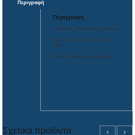
Περιγραφή
Περιγραφή
Τσαντάκι – Κασετίνα με Σκυλάκι
Διαστάσεις περίπου 23εκ Χ
15εκ.
Διπλής όψεως με φερμουάρ.
Σχετικά προϊόντα