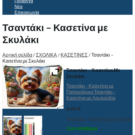
Προϊόντα
Νέα
Επικοινωνία
Τσαντάκι – Κασετίνα με
Σκυλάκι
Αρχική σελίδα
/
ΣΧΟΛΙΚΑ
/
ΚΑΣΕΤΙΝΕΣ
/
Τσαντάκι –
Κασετίνα με Σκυλάκι
Τσαντάκι – Κασετίνα Με
Σκυλάκι
Τσαντάκι - Κασετίνα με
Παπαγάλους
Τσαντάκι -
Κασετίνα με Λουλούδια
6.00
€
Τσαντάκι – Κασετίνα με Σκυλάκι
2 σε απόθεμα