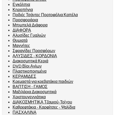
Εγκόλπια
Κηροπήγια
Ποδιές Τσάντες Πορτοφόλια Καπέλα
Προσφοράρια
Μπιμπελά Διάφορα
ΔΙΑΦΟΡΑ
Αλυσίδες Γυαλιών
Θυμιατά
Μαγνήτες
Σφραγίδες Προσφόρων
ΑΛΥΣΙΔΕΣ - ΚΟΡΔΟΝΙΑ
Διακοσμητικά Κεριά
DVD Βίοι Αγίων
Πλαστικοποιημένα
ΚΕΡΑΜΙΔΕΣ
Κρεμαστά για κρεβατάκια παιδιών
ΒΑΠΤΙΣΗ - ΓΑΜΟΣ
Μαξιλάρια Διακοσμητικά
Χριστουγεννιάτικα
ΔΙΑΚΟΣΜΗΤΙΚΑ Τζαμιού-Τοίχου
Καθρεφτάκια - Καρφίτσες - Ψαλίδια
ΠΑΣΧΑΛΙΝΑ