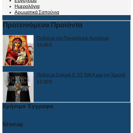
Εργόχειρα
Ημερολόγια
Αρωματικά Σαπούνια
Προτεινόμενα Προϊόντα
Ποδιά με την Παναγία και Αγγέλους
14.00
€
Ποδιά με Σταυρό ΙΣ ΧΣ ΝΙΚΑ και τον Χριστό
12.00
€
Χρήσιμα Έγγραφα
Sitemap