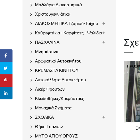
Μαξιλάρια Διακοσμητικά
Χριστουγεννιάτικα
ΔΙΑΚΟΣΜΗΤΙΚΑ Τζαμιού-Τοίχου
Καθρεφτάκια - Καρφίτσες - Ψαλίδια
Σχε
ΠΑΣΧΑΛΙΝΑ
Μνημόσυνα
Αρωματικά Αυτοκινήτου
ΠΡΟΣΦ
ΚΡΕΜΑΣΤΑ ΚΙΝΗΤΟΥ
Αυτοκόλλητα Αυτοκινήτου
Λικέρ Φρούτων
Κλειδοθήκες/Κρεμάστρες
Μοναχικά Σχήματα
ΣΧΟΛΙΚΑ
Θήκη Γυαλιών
D
ΜΥΡΟ ΑΓΙΟΥ ΟΡΟΥΣ