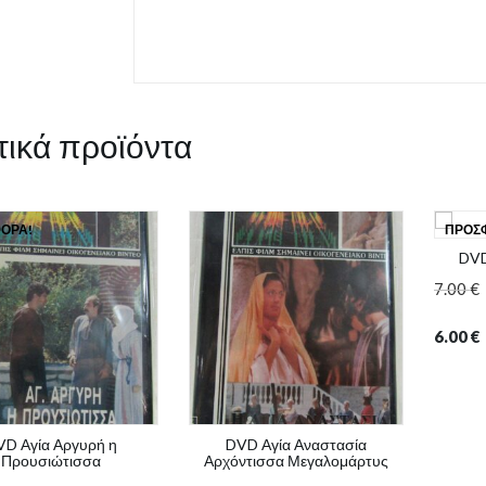
τικά προϊόντα
ΟΡΆ!
ΠΡΟΣ
DVD
7.00
€
6.00
€
VD Αγία Αργυρή η
DVD Αγία Αναστασία
Προυσιώτισσα
Αρχόντισσα Μεγαλομάρτυς