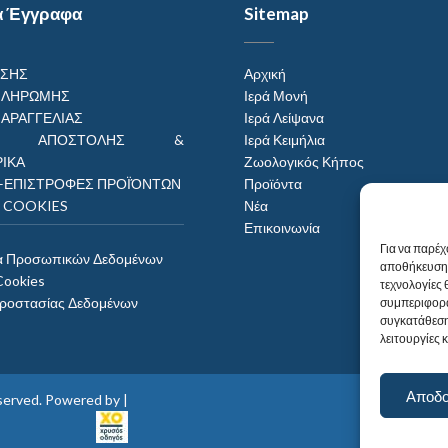
α Έγγραφα
Sitemap
ΗΣΗΣ
Αρχική
ΠΛΗΡΩΜΗΣ
Ιερά Μονή
ΠΑΡΑΓΓΕΛΙΑΣ
Ιερά Λείψανα
ΟΙ ΑΠΟΣΤΟΛΗΣ &
Ιερά Κειμήλια
ΙΚΑ
Ζωολογικός Κήπος
–ΕΠΙΣΤΡΟΦΕΣ ΠΡΟΪΌΝΤΩΝ
Προϊόντα
Η COOKIES
Νέα
Επικοινωνία
Για να παρέχ
α Προσωπικών Δεδομένων
αποθήκευση 
Cookies
τεχνολογίες
Προστασίας Δεδομένων
συμπεριφορά
συγκατάθεση
λειτουργίες 
Αποδ
reserved. Powered by |