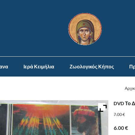
ψανα
Ιερά Κειμήλια
Ζωολογικός Κήπος
Πρ
Αρχικ
DVD Το 
7.00
€
6.00
€