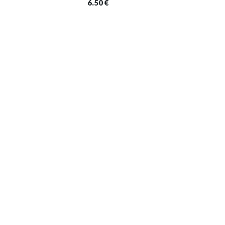
6.50
€