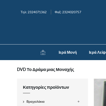
Τηλ: 2324071362
Φαξ: 2324020757
Ιερά Μονή
Ιερά Λεί
DVD Το Δράμα μιας Μοναχής
Κατηγορίες προϊόντων
Βραχιολάκια