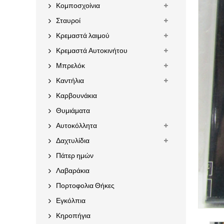
Κομποσχοίνια
Σταυροί
Κρεμαστά λαιμού
Κρεμαστά Αυτοκινήτου
Μπρελόκ
Καντήλια
Καρβουνάκια
Θυμιάματα
Αυτοκόλλητα
Δαχτυλίδια
Πάτερ ημών
Λαβαράκια
Πορτοφολια Θήκες
Εγκόλπια
Κηροπήγια