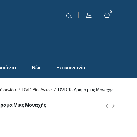
0
οϊόντα
Νέα
Επικοινωνία
ή σελίδα
/
DVD Βίοι Αγίων
/
DVD Το Δράμα μιας Μοναχής
Δράμα Μιας Μοναχής