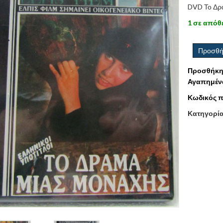
DVD Το Δρ
1 σε απόθ
Προσθή
Προσθήκη
Αγαπημέν
Κωδικός π
Κατηγορί