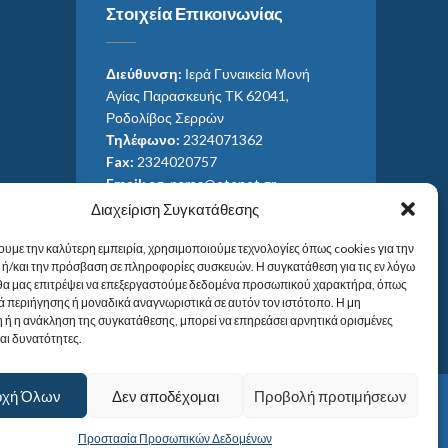
Στοιχεία Επικοινωνίας
Διεύθυνση:
Ιερά Γυναικεία Μονή
Αγίας Παρασκευής ΤΚ 62041,
Ροδολίβος Σερρών
Τηλέφωνο:
2324071362
Fax:
2324020757
Email:
ag_paras@otenet.gr
Email:
info@im-agparaskevis.gr
Διαχείριση Συγκατάθεσης
Ώρες επισκέψεων:
ουμε την καλύτερη εμπειρία, χρησιμοποιούμε τεχνολογίες όπως cookies για την
Από ανατολή έως και δύση του ηλίου.
ή/και την πρόσβαση σε πληροφορίες συσκευών. Η συγκατάθεση για τις εν λόγω
 θα μας επιτρέψει να επεξεργαστούμε δεδομένα προσωπικού χαρακτήρα, όπως
 περιήγησης ή μοναδικά αναγνωριστικά σε αυτόν τον ιστότοπο. Η μη
 ή η ανάκληση της συγκατάθεσης, μπορεί να επηρεάσει αρνητικά ορισμένες
και δυνατότητες.
οχή Όλων
Δεν αποδέχομαι
Προβολή προτιμήσεων
Προστασία Προσωπικών Δεδομένων