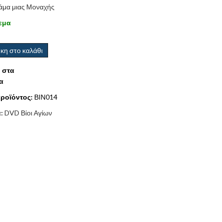
άμα μιας Μοναχής
εμα
κη στο καλάθι
 στα
α
ροϊόντος:
ΒΙΝ014
α:
DVD Βίοι Αγίων