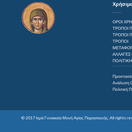
Χρήσιμ
ΟΡΟΙ ΧΡ
ΤΡΟΠΟΙ 
ΤΡΟΠΟΙ 
ΤΡΟΠ
ΜΕΤΑΦΟΡ
ΑΛΛΑΓΕΣ
ΠΟΛΙΤΙΚ
Προστασί
Aνάλυση 
Πολιτική 
© 2017
Ιερά Γυναικεία Μονή Αγίας Παρασκευής
. All rights 