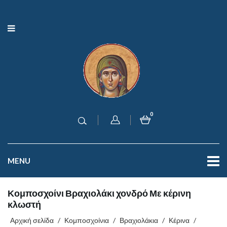
0
MENU
Κομποσχοίνι Βραχιολάκι χονδρό Με κέρινη
κλωστή
Αρχική σελίδα
/
Κομποσχοίνια
/
Βραχιολάκια
/
Κέρινα
/