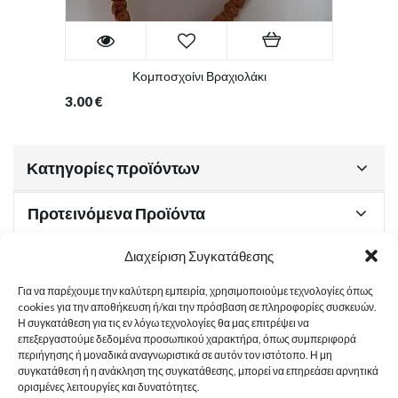
Κομποσχοίνι Βραχιολάκι
3.00
€
Κατηγορίες προϊόντων
Προτεινόμενα Προϊόντα
Διαχείριση Συγκατάθεσης
Για να παρέχουμε την καλύτερη εμπειρία, χρησιμοποιούμε τεχνολογίες όπως
Χρήσιμα Έγγραφα
cookies για την αποθήκευση ή/και την πρόσβαση σε πληροφορίες συσκευών.
Η συγκατάθεση για τις εν λόγω τεχνολογίες θα μας επιτρέψει να
επεξεργαστούμε δεδομένα προσωπικού χαρακτήρα, όπως συμπεριφορά
περιήγησης ή μοναδικά αναγνωριστικά σε αυτόν τον ιστότοπο. Η μη
Sitemap
συγκατάθεση ή η ανάκληση της συγκατάθεσης, μπορεί να επηρεάσει αρνητικά
ορισμένες λειτουργίες και δυνατότητες.
Στοιχεία Επικοινωνίας