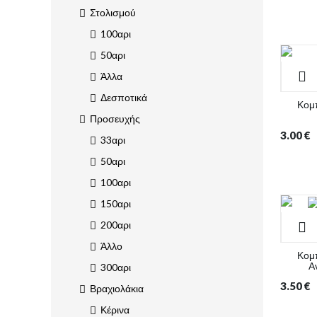
Στολισμού
100αρι
50αρι
Άλλα
Δεσποτικά
Κομπ
Προσευχής
3.00
€
33αρι
50αρι
100αρι
150αρι
200αρι
Άλλο
Κομπ
Α
300αρι
3.50
€
Βραχιολάκια
Κέρινα