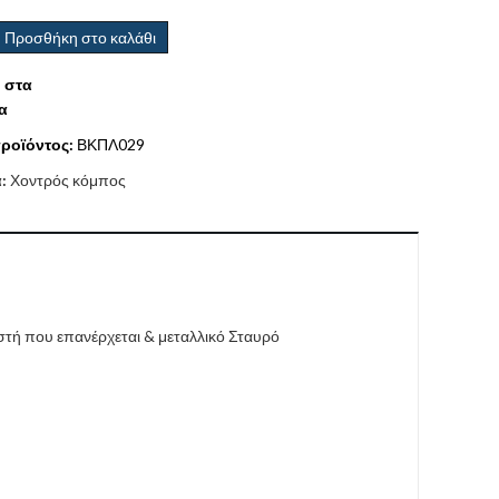
Προσθήκη στο καλάθι
 στα
α
ροϊόντος:
ΒΚΠΛ029
α:
Χοντρός κόμπος
στή που επανέρχεται & μεταλλικό Σταυρό