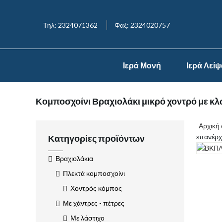
Τηλ: 2324071362
Φαξ: 2324020757
Ιερά Μονή
Ιερά Λεί
Κομποσχοίνι Βραχιολάκι μικρό χοντρό με κ
Αρχική 
επανέρχ
Κατηγορίες προϊόντων
Βραχιολάκια
Πλεκτά κομποσχοίνι
Χοντρός κόμπος
Με χάντρες - πέτρες
Με λάστιχο