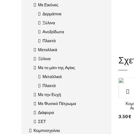
Με Εικόνες
Δερμάτινα
Ξύλινα
Ανοξείδωτα
Πλεκτά
Μεταλλικά
Σχε
Ξύλινα
Με το μάτι της Αγίας
Μεταλλικά
Πλεκτά
Με την Ευχή
Κομπ
Με Φυσικό Πέτρωμα
Α
Διάφορα
3.50
€
ΣΕΤ
Κομποσχοίνια