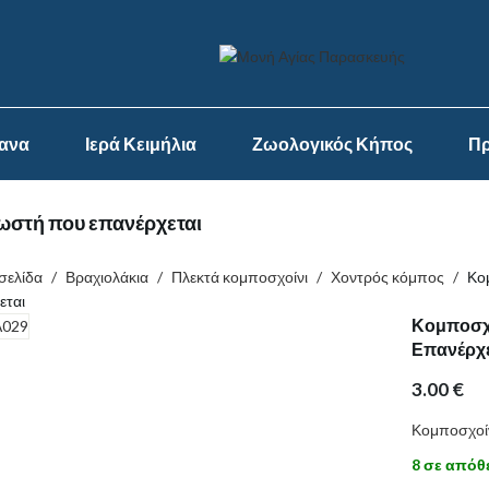
ψανα
Ιερά Κειμήλια
Ζωολογικός Κήπος
Πρ
λωστή που επανέρχεται
σελίδα
/
Βραχιολάκια
/
Πλεκτά κομποσχοίνι
/
Χοντρός κόμπος
/
Κο
εται
Κομποσχο
Επανέρχε
3.00
€
Κομποσχοίν
8 σε απόθ