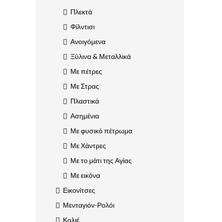
Πλεκτά
Φίλντισι
Ανοιγόμενα
Ξύλινα & Μεταλλικά
Με πέτρες
Με Στρας
Πλαστικά
Ασημένια
Με φυσικό πέτρωμα
Με Χάντρες
Με το μάτι της Αγίας
Με εικόνα
Εικονίτσες
Μενταγιόν-Ρολόι
Κολιέ