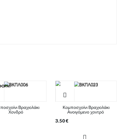
ΦΟΡΆ!
ποσχοίνι Βραχιολάκι
Κομποσχοίνι Βραχιολάκι
Χονδρό
Ανοιγόμενο χοντρό
3.50
€