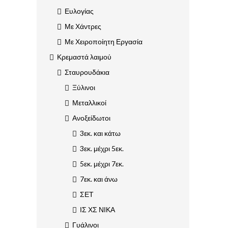
Ευλογίας
Με Χάντρες
Με Χειροποίητη Εργασία
Κρεμαστά λαιμού
Σταυρουδάκια
Ξύλινοι
Μεταλλικοί
Ανοξείδωτοι
3εκ. και κάτω
3εκ. μέχρι 5εκ.
5εκ. μέχρι 7εκ.
7εκ. και άνω
ΣΕΤ
ΙΣ ΧΣ ΝΙΚΑ
Γυάλινοι